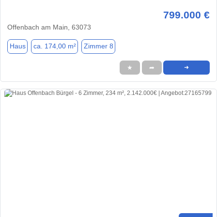
799.000 €
Offenbach am Main, 63073
Haus
ca. 174,00 m²
Zimmer 8
★
➦
➜