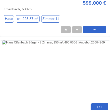
599.000 €
Offenbach, 63075
Haus
ca. 225,87 m²
Zimmer 11
★
➦
➜
1 / 1