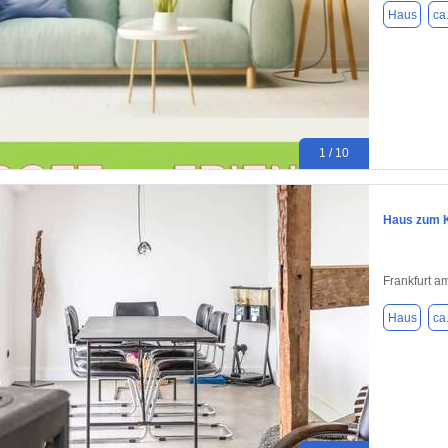
Haus
ca
1 / 10
Haus zum K
Frankfurt a
Haus
ca