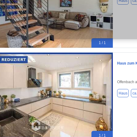
Haus
ca
1 / 1
Haus zum K
Offenbach 
Haus
ca
1 / 1