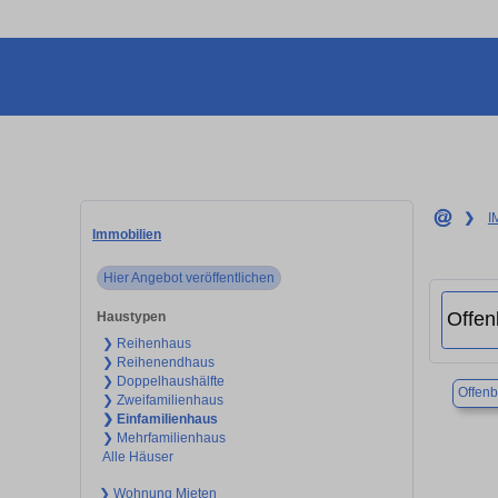
❯
I
Immobilien
Hier Angebot veröffentlichen
Haustypen
❯ Reihenhaus
❯ Reihenendhaus
❯ Doppelhaushälfte
Offen
❯ Zweifamilienhaus
❯ Einfamilienhaus
❯ Mehrfamilienhaus
Alle Häuser
❯ Wohnung Mieten