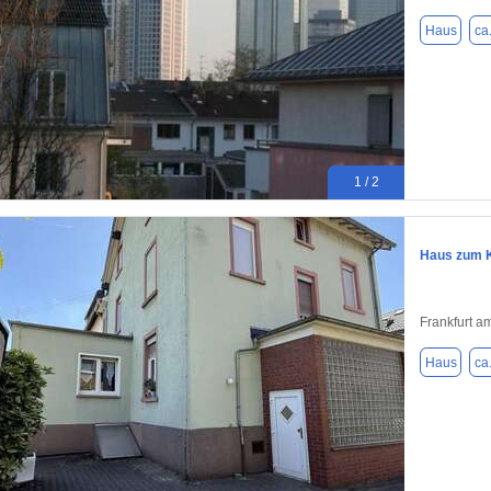
Haus
ca
1 / 2
Haus zum K
Frankfurt a
Haus
ca