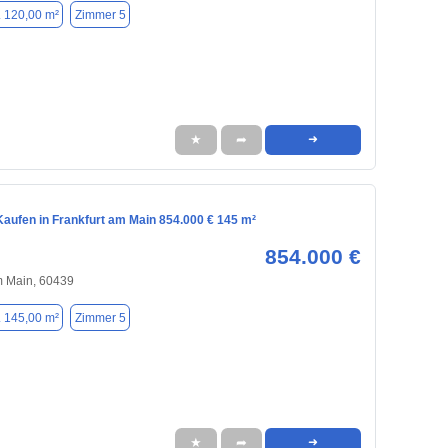
. 120,00 m²
Zimmer 5
★
➦
➜
aufen in Frankfurt am Main 854.000 € 145 m²
854.000 €
m Main, 60439
. 145,00 m²
Zimmer 5
★
➦
➜