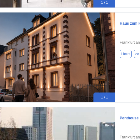
1 / 1
Haus zum K
Frankfurt a
Haus
ca
1 / 1
Penthouse
Frankfurt a