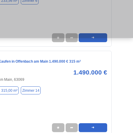
. 233,56 m²
Zimmer 6
★
➦
➜
aufen in Offenbach am Main 1.490.000 € 315 m²
1.490.000 €
am Main, 63069
. 315,00 m²
Zimmer 14
★
➦
➜