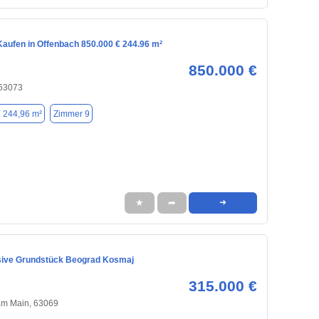
aufen in Offenbach 850.000 € 244.96 m²
850.000 €
 63073
. 244,96 m²
Zimmer 9
★
➦
➜
sive Grundstück Beograd Kosmaj
315.000 €
am Main, 63069