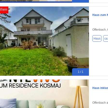
Haus zum K
Offenbach,
Haus
ca
1 / 1
Haus inklu
Offenbach 