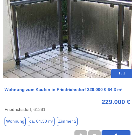
1 / 1
Wohnung zum Kaufen in Friedrichsdorf 229.000 € 64.3 m²
229.000 €
Friedrichsdorf, 61381
Wohnung
ca. 64,30 m²
Zimmer 2
★
➦
➜