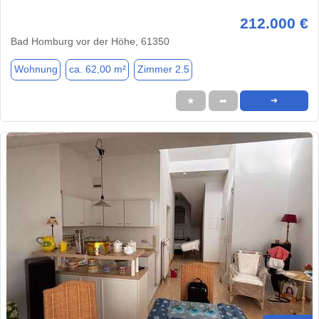
212.000 €
Bad Homburg vor der Höhe, 61350
Wohnung
ca. 62,00 m²
Zimmer 2.5
★
➦
➜