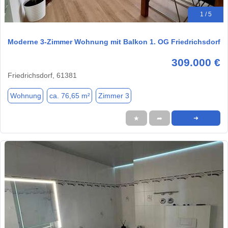
1 / 5
Moderne 3-Zimmer Wohnung mit Balkon 1. OG Friedrichsdorf
309.000 €
Friedrichsdorf, 61381
Wohnung
ca. 76,65 m²
Zimmer 3
★
➦
➜