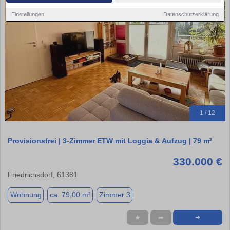
Einstellungen
Datenschutzerklärung
1 / 12
Provisionsfrei | 3-Zimmer ETW mit Loggia & Aufzug | 79 m²
330.000 €
Friedrichsdorf, 61381
Wohnung
ca. 79,00 m²
Zimmer 3
★
➦
➜