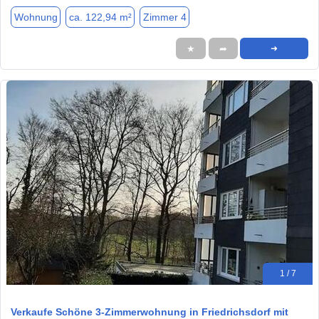
Wohnung
ca. 122,94 m²
Zimmer 4
★
➦
➜
1 / 7
Verkaufe Schöne 3-Zimmerwohnung in Friedrichsdorf mit