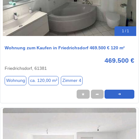
1 / 1
Wohnung zum Kaufen in Friedrichsdorf 469.500 € 120 m²
469.500 €
Friedrichsdorf, 61381
Wohnung
ca. 120,00 m²
Zimmer 4
★
➦
➜