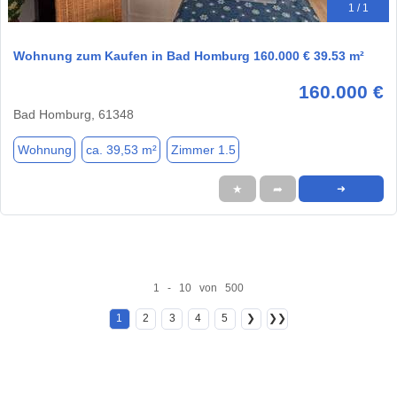
1 / 1
Wohnung zum Kaufen in Bad Homburg 160.000 € 39.53 m²
160.000 €
Bad Homburg, 61348
Wohnung
ca. 39,53 m²
Zimmer 1.5
★
➦
➜
1 - 10 von 500
1
2
3
4
5
❯
❯❯