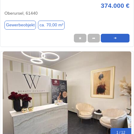
374.000 €
Oberursel, 61440
Gewerbeobjekt
ca. 70,00 m²
★
➦
➜
1 / 12