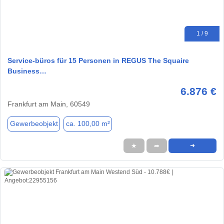
1 / 9
Service-büros für 15 Personen in REGUS The Squaire
Business…
6.876 €
Frankfurt am Main, 60549
Gewerbeobjekt
ca. 100,00 m²
★
➦
➜