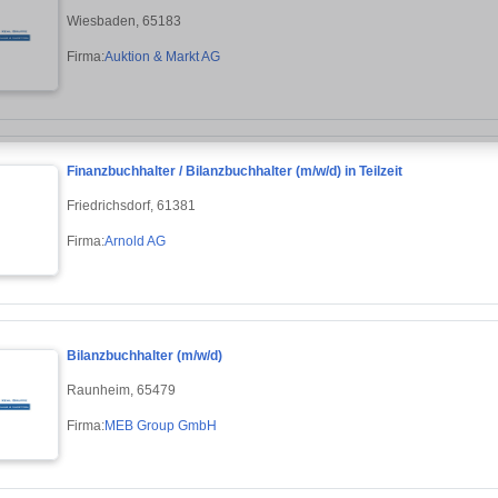
Wiesbaden, 65183
Firma:
Auktion & Markt AG
Finanzbuchhalter / Bilanzbuchhalter (m/w/d) in Teilzeit
Friedrichsdorf, 61381
Firma:
Arnold AG
Bilanzbuchhalter (m/w/d)
Raunheim, 65479
Firma:
MEB Group GmbH