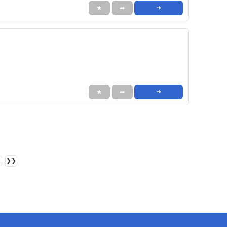
★
➦
➜
★
➦
➜
❯❯