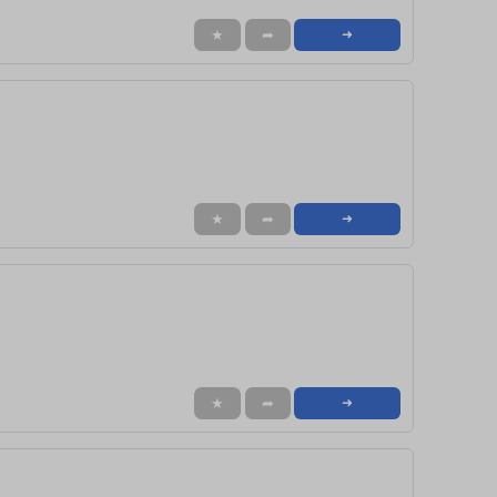
★
➦
➜
★
➦
➜
★
➦
➜