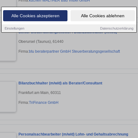
Firma:
küchen WALTHER Bad Vilbel GmbH
Alle Cookies akzeptieren
Alle Cookies ablehnen
Einstellungen
Datenschutzerklärung
Senior Steuerfachangestellter / Bilanzbuchhalter (m/w/d)
Oberursel (Taunus), 61440
Firma:
btu beraterpartner GmbH Steuerberatungsgesellschaft
Bilanzbuchhalter (m/w/d) als Berater/Consultant
Frankfurt am Main, 60311
Firma:
TriFinance GmbH
Personalsachbearbeiter (m/w/d) Lohn- und Gehaltsabrechnung