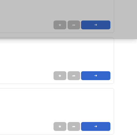
★
➦
➜
★
➦
➜
★
➦
➜