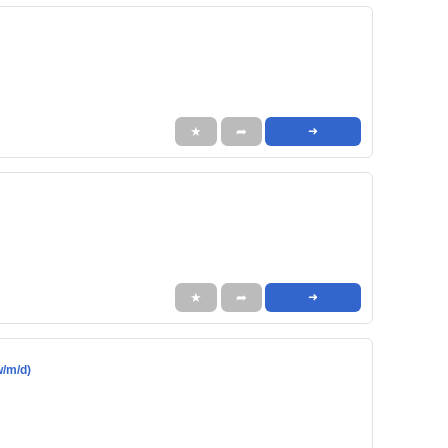
★
➦
➜
★
➦
➜
w/m/d)