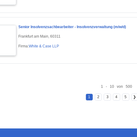
Senior Insolvenzsachbearbeiter - Insolvenzverwaltung (m/w/d)
Frankfurt am Main, 60311
Firma:
White & Case LLP
1 - 10 von 500
1
2
3
4
5
❯