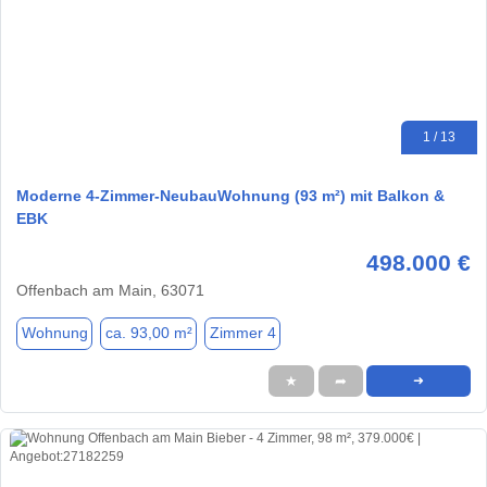
1 / 13
Moderne 4-Zimmer-NeubauWohnung (93 m²) mit Balkon &
EBK
498.000 €
Offenbach am Main, 63071
Wohnung
ca. 93,00 m²
Zimmer 4
★
➦
➜