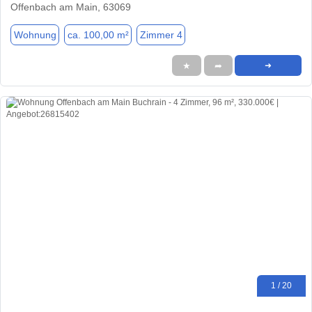
Offenbach am Main, 63069
Wohnung
ca. 100,00 m²
Zimmer 4
★
➦
➜
1 / 20