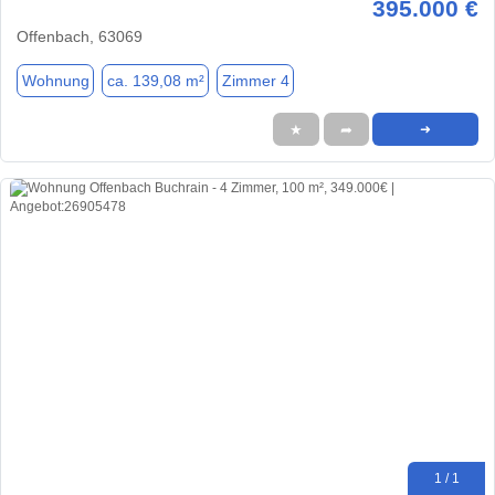
395.000 €
Offenbach, 63069
Wohnung
ca. 139,08 m²
Zimmer 4
★
➦
➜
1 / 1