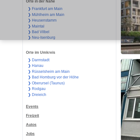
Orte in der Nähe
❯ Frankfurt am Main
❯ Mühlheim am Main
❯ Heusenstamm
❯ Maintal
❯ Bad Vilbel
❯ Neu-Isenburg
Orte im Umkreis
❯ Darmstadt
❯ Hanau
❯ Rüsselsheim am Main
❯ Bad Homburg vor der Höhe
❯ Oberursel (Taunus)
❯ Rodgau
❯ Dreieich
Events
Freizeit
Autos
Jobs