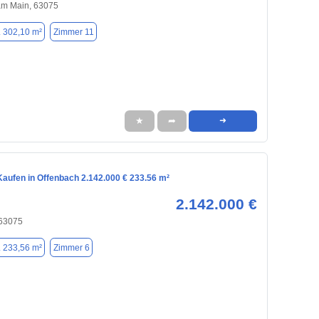
am Main, 63075
. 302,10 m²
Zimmer 11
★
➦
➜
aufen in Offenbach 2.142.000 € 233.56 m²
2.142.000 €
 63075
. 233,56 m²
Zimmer 6