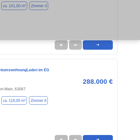
ca. 101,00 m²
Zimmer 3
★
➦
➜
entumswohnungLaden im EG
288.000 €
am Main, 63067
ca. 118,00 m²
Zimmer 6
★
➦
➜