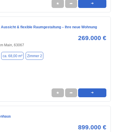
★
➦
➜
 Aussicht & flexible Raumgestaltung – Ihre neue Wohnung
269.000 €
am Main, 63067
ca. 68,00 m²
Zimmer 2
★
➦
➜
enhaus
899.000 €