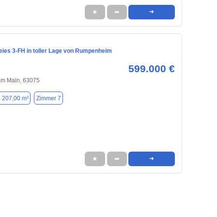
★
➦
➜
reies 3-FH in toller Lage von Rumpenheim
599.000 €
am Main, 63075
. 207,00 m²
Zimmer 7
★
➦
➜