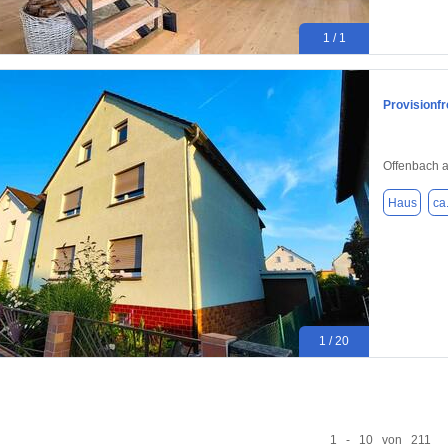
1 / 1
Provisionf
Offenbach 
Haus
ca
1 / 20
1 - 10 von 211