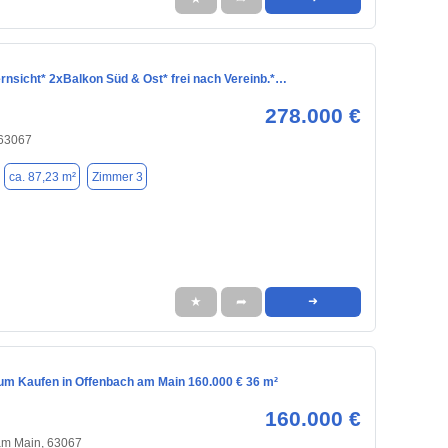
rnsicht* 2xBalkon Süd & Ost* frei nach Vereinb.*…
278.000 €
 63067
ca. 87,23 m²
Zimmer 3
★
➦
➜
m Kaufen in Offenbach am Main 160.000 € 36 m²
160.000 €
am Main, 63067