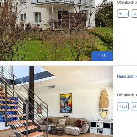
Offenbach 
Haus
ca
1 / 6
Haus zum K
Offenbach,
Haus
ca