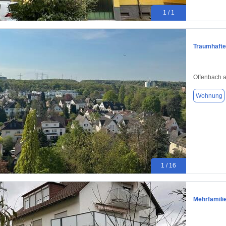
1 / 1
Traumhafte
Offenbach 
Wohnung
1 / 16
Mehrfamili