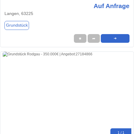
Auf Anfrage
Langen, 63225
Grundstück
★
➦
➜
1 / 1