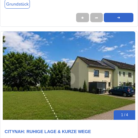
Grundstück
★
➦
➜
1 / 4
CITYNAH: RUHIGE LAGE & KURZE WEGE