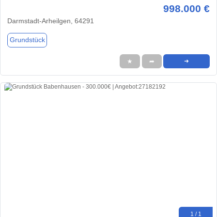
998.000 €
Darmstadt-Arheilgen, 64291
Grundstück
★
➦
➜
1 / 1