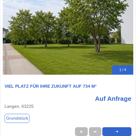
1 / 4
VIEL PLATZ FÜR IHRE ZUKUNFT AUF 734 M²
Auf Anfrage
Langen, 63225
Grundstück
★
➦
➜