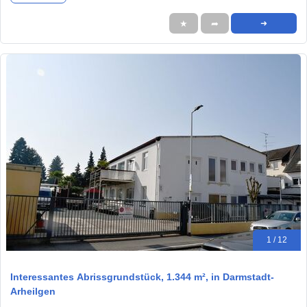
★
➦
➜
1 / 12
Interessantes Abrissgrundstück, 1.344 m², in Darmstadt-
Arheilgen