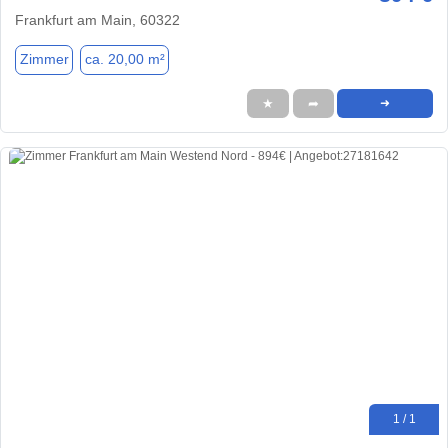
Frankfurt am Main, 60322
Zimmer
ca. 20,00 m²
★
➦
➜
1 / 1