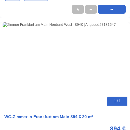
★
➦
➜
1 / 1
WG-Zimmer in Frankfurt am Main 894 € 20 m²
894 €