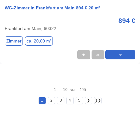
WG-Zimmer in Frankfurt am Main 894 € 20 m²
894 €
Frankfurt am Main, 60322
Zimmer
ca. 20,00 m²
★
➦
➜
1 - 10 von 495
1
2
3
4
5
❯
❯❯