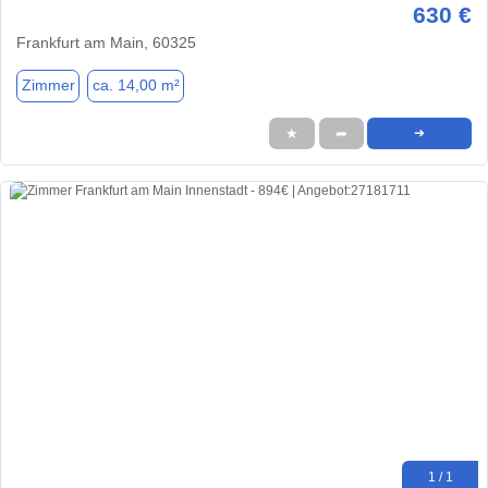
630 €
Frankfurt am Main, 60325
Zimmer
ca. 14,00 m²
★
➦
➜
1 / 1