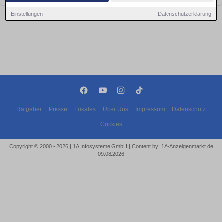
Einstellungen
Datenschutzerklärung
Ratgeber
Presse
Lokales
Über Uns
Impressum
Datenschutz
Cookies
Copyright © 2000 - 2026 | 1A Infosysteme GmbH | Content by: 1A-Anzeigenmarkt.de
09.08.2026