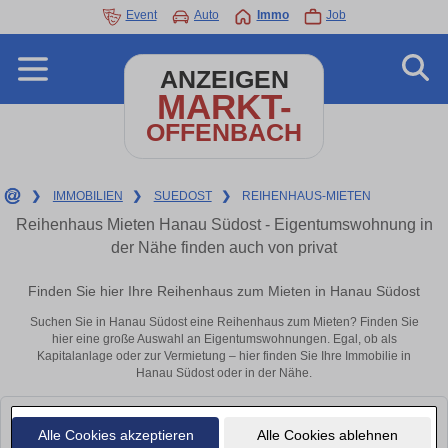
Event
Auto
Immo
Job
ANZEIGEN
MARKT-
OFFENBACH
❯
IMMOBILIEN
❯
SUEDOST
❯
REIHENHAUS-MIETEN
Reihenhaus Mieten Hanau Südost - Eigentumswohnung in
der Nähe finden auch von privat
Finden Sie hier Ihre Reihenhaus zum Mieten in Hanau Südost
Suchen Sie in Hanau Südost eine Reihenhaus zum Mieten? Finden Sie
hier eine große Auswahl an Eigentumswohnungen. Egal, ob als
Kapitalanlage oder zur Vermietung – hier finden Sie Ihre Immobilie in
Hanau Südost oder in der Nähe.
Leider konnten wir derzeit keine passenden Objekte finden. Schauen Sie
Alle Cookies akzeptieren
Alle Cookies ablehnen
bald wieder vorbei!