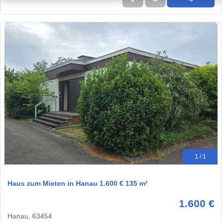
★
➦
➜
1 / 1
Haus zum Mieten in Hanau 1.600 € 135 m²
1.600 €
Hanau, 63454