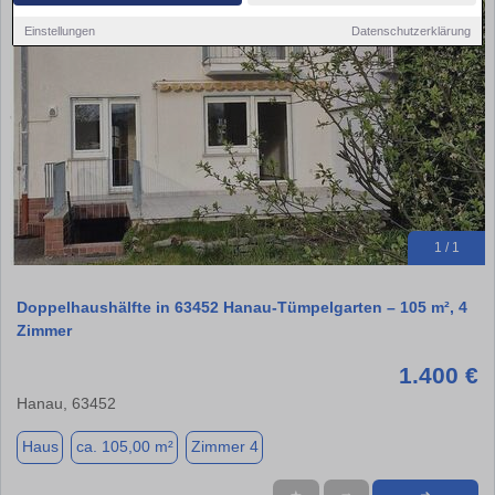
Einstellungen
Datenschutzerklärung
1 / 1
Doppelhaushälfte in 63452 Hanau-Tümpelgarten – 105 m², 4
Zimmer
1.400 €
Hanau, 63452
Haus
ca. 105,00 m²
Zimmer 4