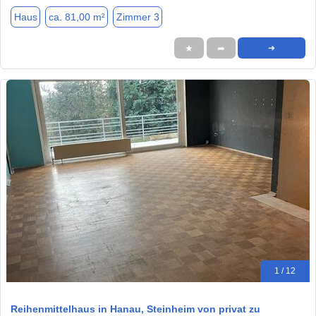
Haus
ca. 81,00 m²
Zimmer 3
★
➦
➜
1 / 12
Reihenmittelhaus in Hanau, Steinheim von privat zu