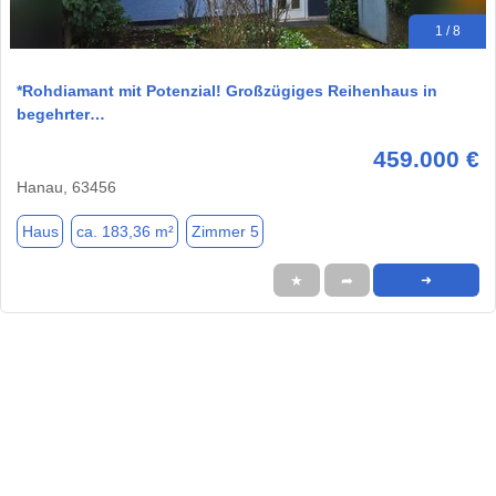
1 / 8
*Rohdiamant mit Potenzial! Großzügiges Reihenhaus in
begehrter…
459.000 €
Hanau, 63456
Haus
ca. 183,36 m²
Zimmer 5
★
➦
➜