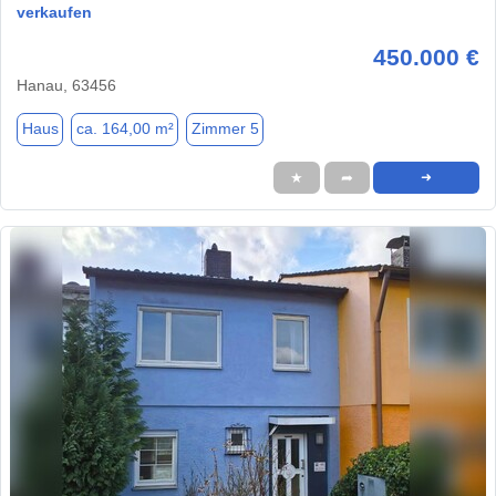
verkaufen
450.000 €
Hanau, 63456
Haus
ca. 164,00 m²
Zimmer 5
★
➦
➜