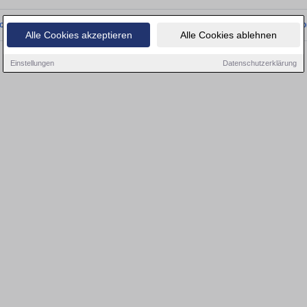
onnten wir derzeit keine passenden Objekte finden. Schauen Sie bald wieder vo
Alle Cookies akzeptieren
Alle Cookies ablehnen
Einstellungen
Datenschutzerklärung