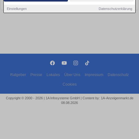
bald wieder vorbei!
Einstellungen
Datenschutzerklärung
Ratgeber
Presse
Lokales
Über Uns
Impressum
Datenschutz
Cookies
Copyright © 2000 - 2026 | 1A Infosysteme GmbH | Content by: 1A-Anzeigenmarkt.de
08.08.2026