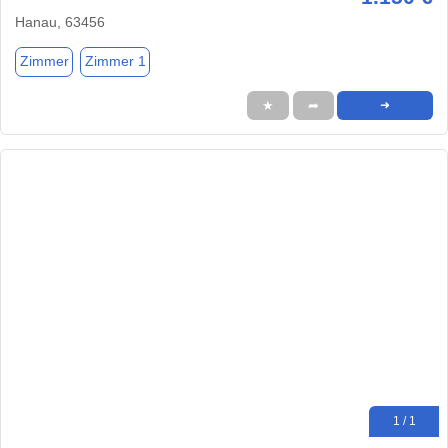
Hanau, 63456
Zimmer
Zimmer 1
★
➦
➜
1 / 1