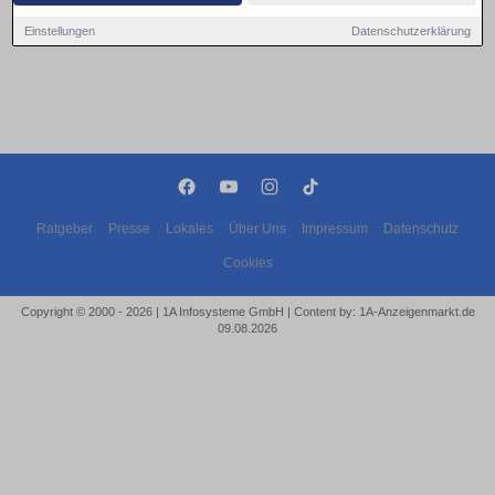
Einstellungen
Datenschutzerklärung
Ratgeber
Presse
Lokales
Über Uns
Impressum
Datenschutz
Cookies
Copyright © 2000 - 2026 | 1A Infosysteme GmbH | Content by: 1A-Anzeigenmarkt.de
09.08.2026