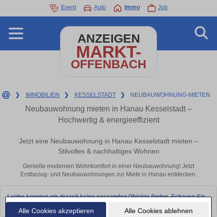
Event
Auto
Immo
Job
ANZEIGEN
MARKT-
OFFENBACH
❯
IMMOBILIEN
❯
KESSELSTADT
❯
NEUBAUWOHNUNG-MIETEN
Neubauwohnung mieten in Hanau Kesselstadt –
Hochwertig & energieeffizient
Jetzt eine Neubauwohnung in Hanau Kesselstadt mieten –
Stilvolles & nachhaltiges Wohnen
Genieße modernen Wohnkomfort in einer Neubauwohnung! Jetzt
Erstbezug- und Neubauwohnungen zur Miete in Hanau entdecken.
Leider konnten wir derzeit keine passenden Objekte finden. Schauen Sie
bald wieder vorbei!
Alle Cookies akzeptieren
Alle Cookies ablehnen