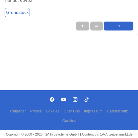
Hanau, 63452
Grundstück
★
➦
➜
Ratgeber
Presse
Lokales
Über Uns
Impressum
Datenschutz
Cookies
Copyright © 2000 - 2026 | 1A Infosysteme GmbH | Content by: 1A-Anzeigenmarkt.de