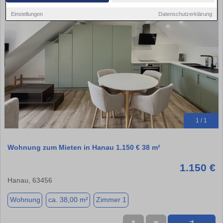
Einstellungen
Datenschutzerklärung
1 / 1
Wohnung zum Mieten in Hanau 1.150 € 38 m²
1.150 €
Hanau, 63456
Wohnung
ca. 38,00 m²
Zimmer 1
★
➦
➜