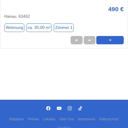
490 €
Hanau, 63452
Wohnung
ca. 30,00 m²
Zimmer 1
★
➦
➜
Ratgeber
Presse
Lokales
Über Uns
Impressum
Datenschutz