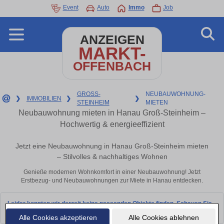
Event
Auto
Immo
Job
ANZEIGEN
MARKT-
OFFENBACH
GROSS-
NEUBAUWOHNUNG-
❯
IMMOBILIEN
❯
❯
STEINHEIM
MIETEN
Neubauwohnung mieten in Hanau Groß-Steinheim –
Hochwertig & energieeffizient
Jetzt eine Neubauwohnung in Hanau Groß-Steinheim mieten
– Stilvolles & nachhaltiges Wohnen
Genieße modernen Wohnkomfort in einer Neubauwohnung! Jetzt
Erstbezug- und Neubauwohnungen zur Miete in Hanau entdecken.
Leider konnten wir derzeit keine passenden Objekte finden. Schauen Sie
bald wieder vorbei!
Alle Cookies akzeptieren
Alle Cookies ablehnen