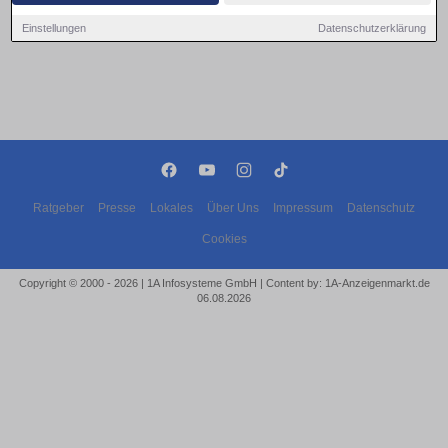
Einstellungen
Datenschutzerklärung
Ratgeber
Presse
Lokales
Über Uns
Impressum
Datenschutz
Cookies
Copyright © 2000 - 2026 | 1A Infosysteme GmbH | Content by: 1A-Anzeigenmarkt.de
06.08.2026