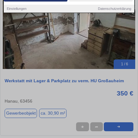
Einstellungen
Datenschutzerklärung
1 / 6
Werkstatt mit Lager & Parkplatz zu verm. HU Großauheim
350 €
Hanau, 63456
Gewerbeobjekt
ca. 30,90 m²
★
➦
➜