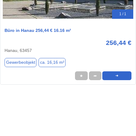
1 / 1
Büro in Hanau 256,44 € 16.16 m²
256,44 €
Hanau, 63457
Gewerbeobjekt
ca. 16,16 m²
★
➦
➜