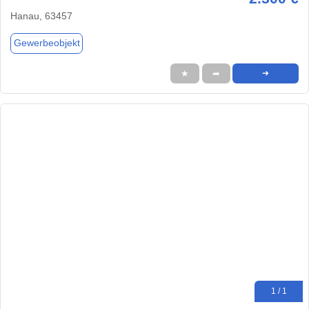
Hanau, 63457
Gewerbeobjekt
★
➦
➜
1 / 1