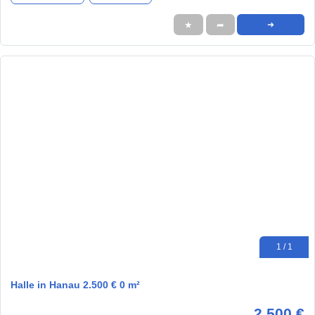
★
➦
➜
1 / 1
Halle in Hanau 2.500 € 0 m²
2.500 €