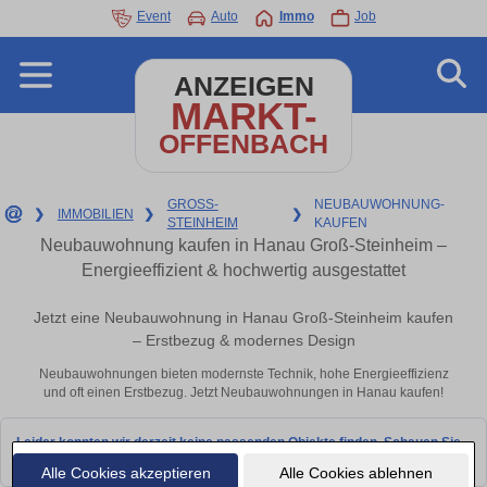
Event
Auto
Immo
Job
ANZEIGEN
MARKT-
OFFENBACH
GROSS-
NEUBAUWOHNUNG-
❯
IMMOBILIEN
❯
❯
STEINHEIM
KAUFEN
Neubauwohnung kaufen in Hanau Groß-Steinheim –
Energieeffizient & hochwertig ausgestattet
Jetzt eine Neubauwohnung in Hanau Groß-Steinheim kaufen
– Erstbezug & modernes Design
Neubauwohnungen bieten modernste Technik, hohe Energieeffizienz
und oft einen Erstbezug. Jetzt Neubauwohnungen in Hanau kaufen!
Leider konnten wir derzeit keine passenden Objekte finden. Schauen Sie
bald wieder vorbei!
Alle Cookies akzeptieren
Alle Cookies ablehnen