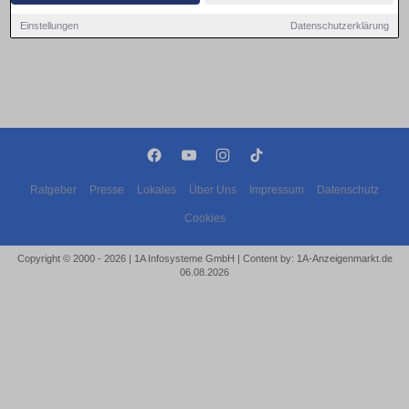
Einstellungen
Datenschutzerklärung
Ratgeber
Presse
Lokales
Über Uns
Impressum
Datenschutz
Cookies
Copyright © 2000 - 2026 | 1A Infosysteme GmbH | Content by: 1A-Anzeigenmarkt.de
06.08.2026