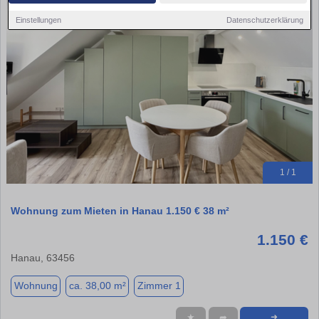
Einstellungen
Datenschutzerklärung
1 / 1
Wohnung zum Mieten in Hanau 1.150 € 38 m²
1.150 €
Hanau, 63456
Wohnung
ca. 38,00 m²
Zimmer 1
★
➦
➜