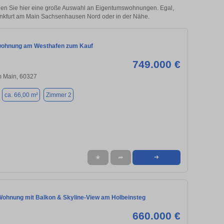
en Sie hier eine große Auswahl an Eigentumswohnungen. Egal,
Frankfurt am Main Sachsenhausen Nord oder in der Nähe.
wohnung am Westhafen zum Kauf
749.000 €
m Main, 60327
ca. 66,00 m²
Zimmer 2
★
➦
➜
ohnung mit Balkon & Skyline-View am Holbeinsteg
660.000 €