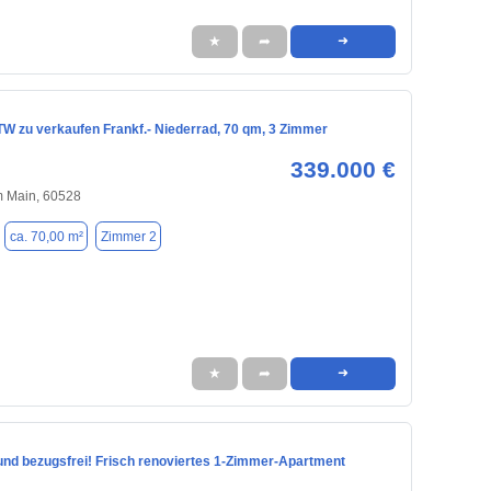
★
➦
➜
ETW zu verkaufen Frankf.- Niederrad, 70 qm, 3 Zimmer
339.000 €
m Main, 60528
ca. 70,00 m²
Zimmer 2
★
➦
➜
 und bezugsfrei! Frisch renoviertes 1‑Zimmer‑Apartment