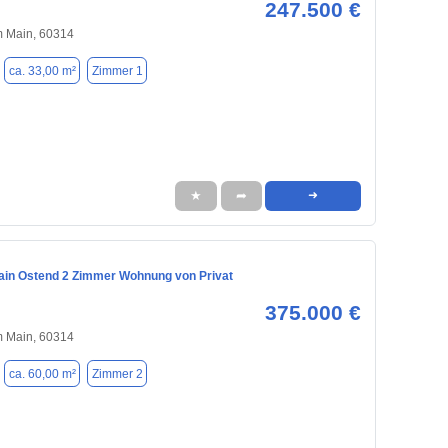
247.500 €
m Main, 60314
ca. 33,00 m²
Zimmer 1
★
➦
➜
ain Ostend 2 Zimmer Wohnung von Privat
375.000 €
m Main, 60314
ca. 60,00 m²
Zimmer 2