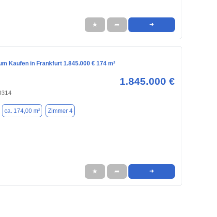
★
➦
➜
m Kaufen in Frankfurt 1.845.000 € 174 m²
1.845.000 €
60314
ca. 174,00 m²
Zimmer 4
★
➦
➜