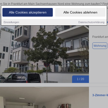
n Sie in Frankfurt am Main Sachsenhausen Nord eine Wohnung zum kaufen? Find
ob als Kapitalanlage oder zur Vermietung – hier finden Sie Ihre Immobilie in 
Alle Cookies akzeptieren
Alle Cookies ablehnen
Terrassen
Einstellungen
Datenschutzerklärung
Frankfurt a
Wohnung
1 / 20
3-Zimmer-W