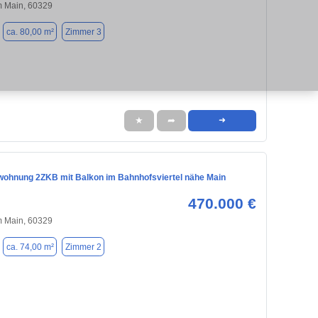
m Main, 60329
ca. 80,00 m²
Zimmer 3
★
➦
➜
ohnung 2ZKB mit Balkon im Bahnhofsviertel nähe Main
470.000 €
m Main, 60329
ca. 74,00 m²
Zimmer 2