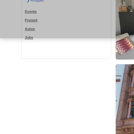
❯ Rodgau
Events
Freizeit
Autos
Jobs