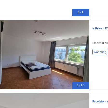
1 / 1
v. Privat: 
Frankfurt a
Wohnung
1 / 17
Provision-