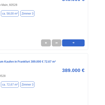
m Main, 60528
ca. 58,00 m²
Zimmer 3
★
➦
➜
m Kaufen in Frankfurt 389.000 € 72.67 m²
389.000 €
60528
ca. 72,67 m²
Zimmer 3