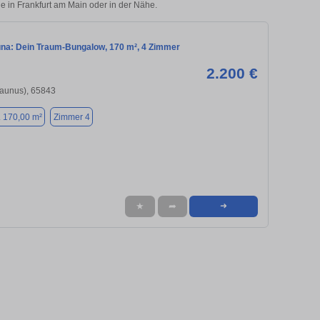
ie in Frankfurt am Main oder in der Nähe.
una: Dein Traum-Bungalow, 170 m², 4 Zimmer
2.200 €
Taunus), 65843
. 170,00 m²
Zimmer 4
★
➦
➜