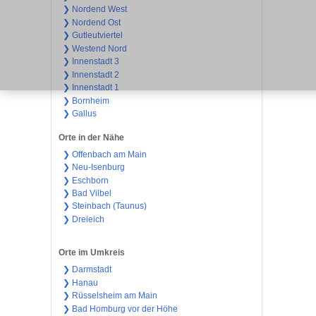
❯ Nordend West
❯ Nordend Ost
❯ Gutleutviertel
❯ Westend Nord
❯ Innenstadt 3
❯ Innenstadt 2
❯ Innenstadt 1
❯ Bornheim
❯ Gallus
Orte in der Nähe
❯ Offenbach am Main
❯ Neu-Isenburg
❯ Eschborn
❯ Bad Vilbel
❯ Steinbach (Taunus)
❯ Dreieich
Orte im Umkreis
❯ Darmstadt
❯ Hanau
❯ Rüsselsheim am Main
❯ Bad Homburg vor der Höhe