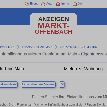
Event
Auto
Immo
Job
ANZEIGEN
MARKT-
OFFENBACH
MMOBILIEN
❯
FRANKFURT-AM-MAIN
❯
EINFAMILIENHAUS-MIETEN
infamilienhaus Mieten Frankfurt am Main - Eigentumswo
×
×
×
urt am Main
Einfamilienhaus Mieten
7
Finden Sie hier Ihre Einfamilienhaus zum Mi
uchen Sie in Frankfurt am Main eine Einfamilienhaus zum Mieten? Finden Sie hie