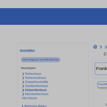
❯
I
Immobilien
E
Hier Angebot veröffentlichen
Haustypen
❯ Reihenhaus
❯ Reihenendhaus
❯ Doppelhaushälfte
Frankf
❯ Zweifamilienhaus
❯ Einfamilienhaus
❯ Mehrfamilienhaus
Alle Häuser
S
❯ Wohnung Mieten