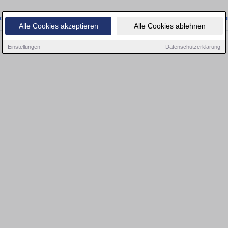
onnten wir derzeit keine passenden Objekte finden. Schauen Sie bald wieder vo
Alle Cookies akzeptieren
Alle Cookies ablehnen
Einstellungen
Datenschutzerklärung