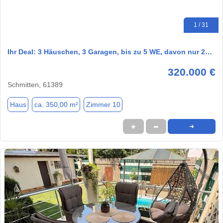
1 / 31
Ihr Deal: 3 Häuschen, 3 Garagen, bis zu 5 WE, davon nur 2…
320.000 €
Schmitten, 61389
Haus
ca. 350,00 m²
Zimmer 10
★
➦
➜