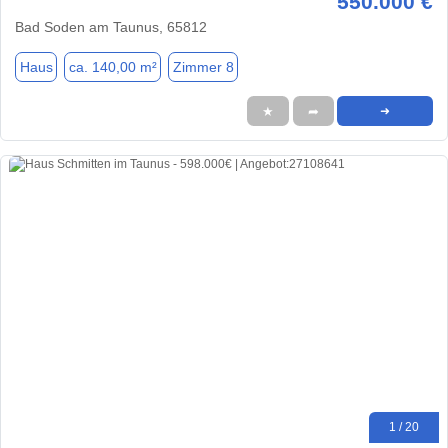
550.000 €
Bad Soden am Taunus, 65812
Haus
ca. 140,00 m²
Zimmer 8
★
➦
➜
1 / 20