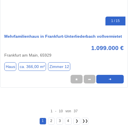
1 / 15
Mehrfamilienhaus in Frankfurt-Unterliederbach vollvermietet
1.099.000 €
Frankfurt am Main, 65929
Haus
ca. 366,00 m²
Zimmer 12
★
➦
➜
1 - 10 von 37
1
2
3
4
❯
❯❯