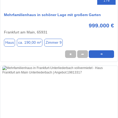
1 / 6
Mehrfamilienhaus in schöner Lage mit großem Garten
999.000 €
Frankfurt am Main, 65931
Haus
ca. 190,00 m²
Zimmer 9
★
➦
➜