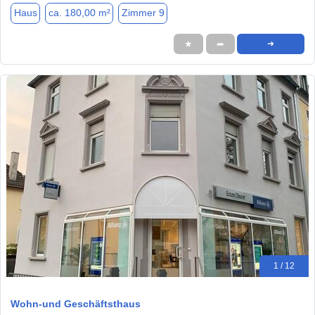
Haus
ca. 180,00 m²
Zimmer 9
★
➦
➜
1 / 12
Wohn-und Geschäftsthaus