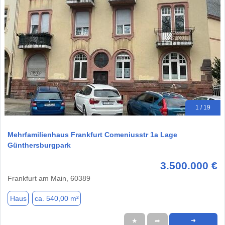
1 / 19
Mehrfamilienhaus Frankfurt Comeniusstr 1a Lage
Günthersburgpark
3.500.000 €
Frankfurt am Main, 60389
Haus
ca. 540,00 m²
★
➦
➜