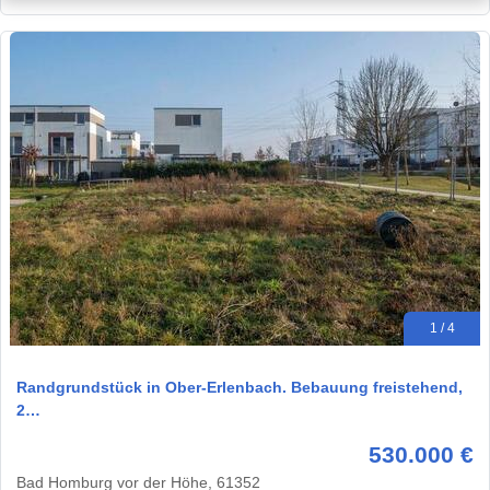
1 / 4
Randgrundstück in Ober-Erlenbach. Bebauung freistehend,
2…
530.000 €
Bad Homburg vor der Höhe, 61352