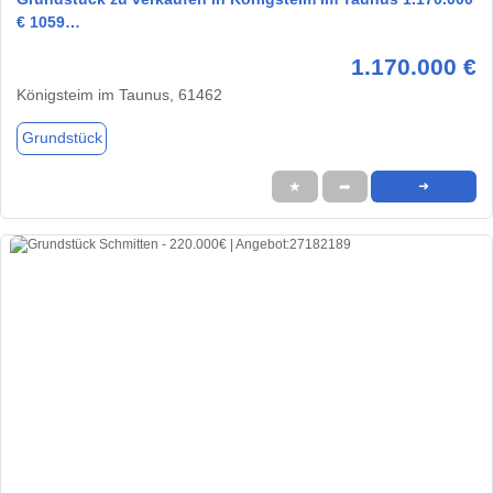
€ 1059…
1.170.000 €
Königsteim im Taunus, 61462
Grundstück
★
➦
➜