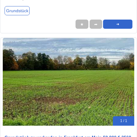
Grundstück
★
➦
➜
1 / 1