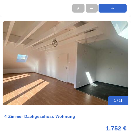
★
➦
➜
1 / 11
4-Zimmer-Dachgeschoss-Wohnung
1.752 €