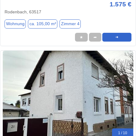
1.575 €
Rodenbach, 63517
Wohnung
ca. 105,00 m²
Zimmer 4
★
➦
➜
1 / 10