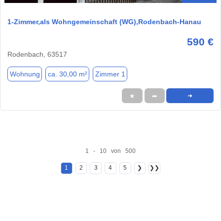
1-Zimmer,als Wohngemeinschaft (WG),Rodenbach-Hanau
590 €
Rodenbach, 63517
Wohnung
ca. 30,00 m²
Zimmer 1
★
➦
➜
1 - 10 von 500
1
2
3
4
5
❯
❯❯