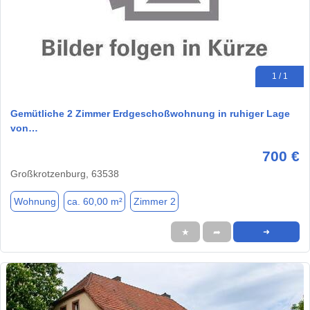
1 / 1
Gemütliche 2 Zimmer Erdgeschoßwohnung in ruhiger Lage
von…
700 €
Großkrotzenburg, 63538
Wohnung
ca. 60,00 m²
Zimmer 2
★
➦
➜