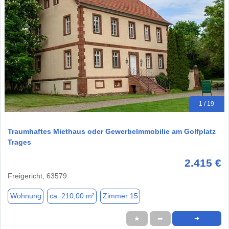
1 / 19
Traumhaftes Miethaus oder GewerbeImmobilie am Golfplatz
Trages
2.415 €
Freigericht, 63579
Wohnung
ca. 210,00 m²
Zimmer 15
★
➦
➜