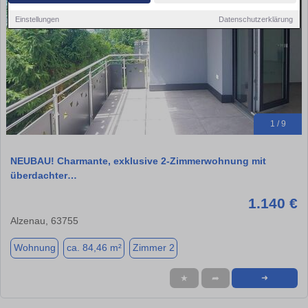
Einstellungen
Datenschutzerklärung
1 / 9
NEUBAU! Charmante, exklusive 2-Zimmerwohnung mit
überdachter…
1.140 €
Alzenau, 63755
Wohnung
ca. 84,46 m²
Zimmer 2
★
➦
➜