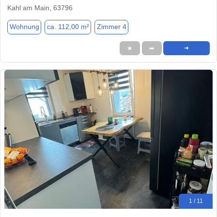
Kahl am Main, 63796
Wohnung
ca. 112,00 m²
Zimmer 4
★
➦
➜
1 / 11