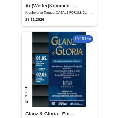
An(Weiter)Kommen -
Adventskonzert | Chor / Cello
Kronberg im Taunus, CASALS FORUM, Carl-
Bechtein Saal
/ Lyrik
29.11.2026
19:15 Uhr
Glanz & Gloria - Ein