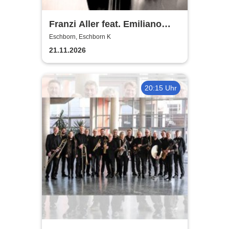
Franzi Aller feat. Emiliano
Sampaio
Eschborn, Eschborn K
21.11.2026
20:15 Uhr