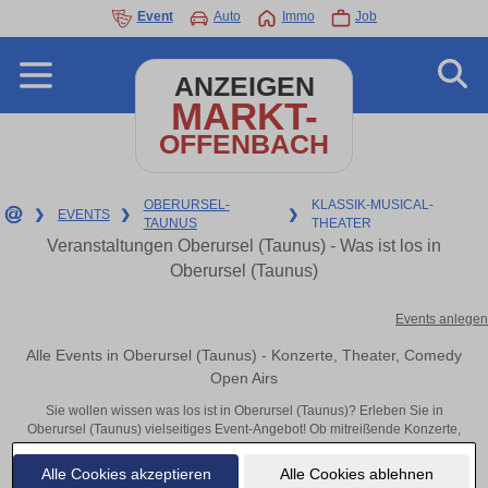
Event
Auto
Immo
Job
ANZEIGEN
MARKT-
OFFENBACH
OBERURSEL-
KLASSIK-MUSICAL-
❯
EVENTS
❯
❯
TAUNUS
THEATER
Veranstaltungen Oberursel (Taunus) - Was ist los in
Oberursel (Taunus)
Events anlegen
Alle Events in Oberursel (Taunus) - Konzerte, Theater, Comedy
Open Airs
Sie wollen wissen was los ist in Oberursel (Taunus)? Erleben Sie in
Oberursel (Taunus) vielseitiges Event-Angebot! Ob mitreißende Konzerte,
inspirierende Theateraufführungen oder aufregende Veranstaltungen in
Oberursel (Taunus) – hier finden alles im Überblick und Tickets.
Alle Cookies akzeptieren
Alle Cookies ablehnen