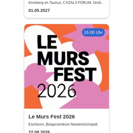
außergewöhnliches Konzert
Kronberg im Taunus, CASALS FORUM, Großer
Saal
01.05.2027
15:00 Uhr
Le Murs Fest 2026
Eschborn, Bürgerzentrum Niederhöchstadt
22.08.2026