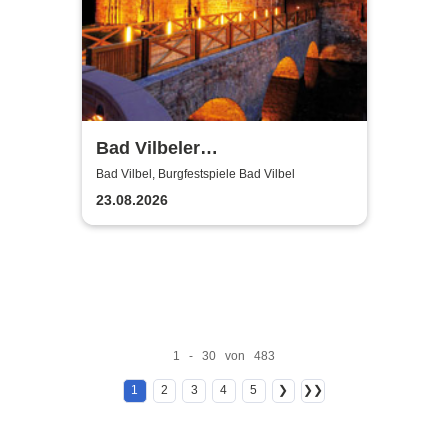
Bad Vilbeler
Kammerorchester -
Bad Vilbel, Burgfestspiele Bad Vilbel
Burgfestspiele Bad Vilbel
23.08.2026
1 - 30 von 483
1
2
3
4
5
❯
❯❯