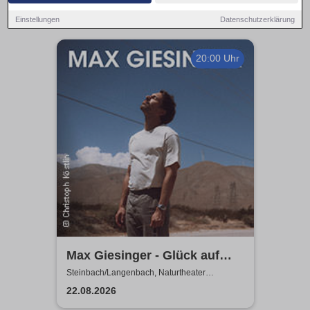
Einstellungen
Datenschutzerklärung
20:00 Uhr
Max Giesinger - Glück auf
den Straßen 2026
Steinbach/Langenbach, Naturtheater
Steinbach - Langenbach
22.08.2026