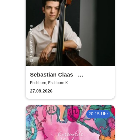
Sebastian Claas –
Conversation in Music
Eschborn, Eschborn K
27.09.2026
20:15 Uhr