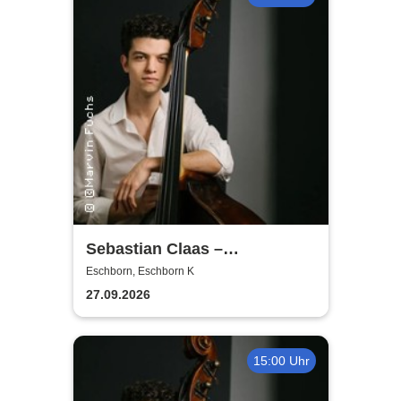
Sebastian Claas –
Conversation in Music | OJC-
Eschborn, Eschborn K
Masterclass (Bass)
27.09.2026
15:00 Uhr