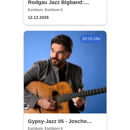
Rodgau Jazz Bigband:
Christmas in Swing
Eschborn, Eschborn K
12.12.2026
20:15 Uhr
Gypsy-Jazz 05 - Joscho
Stephan trifft Tony Lakatos
Eschborn, Eschborn K