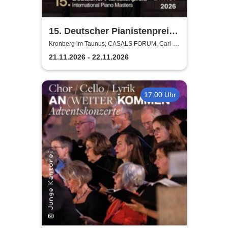
15. Deutscher Pianistenpreis |
International Piano Masters
Kronberg im Taunus, CASALS FORUM, Carl-
Bechtein Saal
21.11.2026 - 22.11.2026
17:00 Uhr