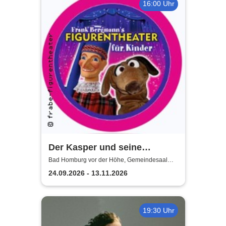
16:00 Uhr
Der Kasper und seine
Freunde kommen zu euch!
Bad Homburg vor der Höhe, Gemeindesaal
Christuskirche
frabe-figurentheater
24.09.2026 - 13.11.2026
19:30 Uhr