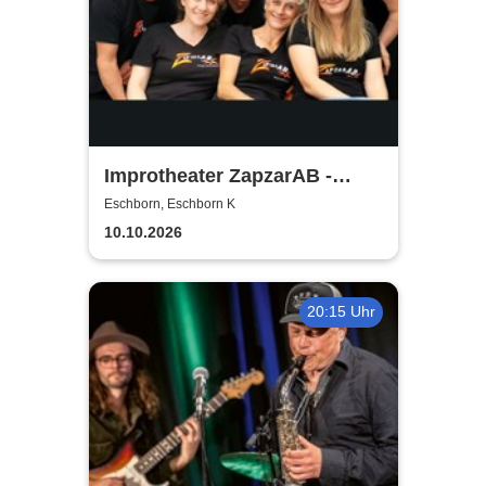
Improtheater ZapzarAB -
Bring dein Ding! | Die
Eschborn, Eschborn K
Improshow mit
10.10.2026
Gegenständlichem
20:15 Uhr