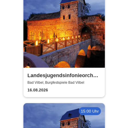
Landesjugendsinfonieorchester
Hessen - Burgfestspiele Bad
Bad Vilbel, Burgfestspiele Bad Vilbel
Vilbel
16.08.2026
15:00 Uhr