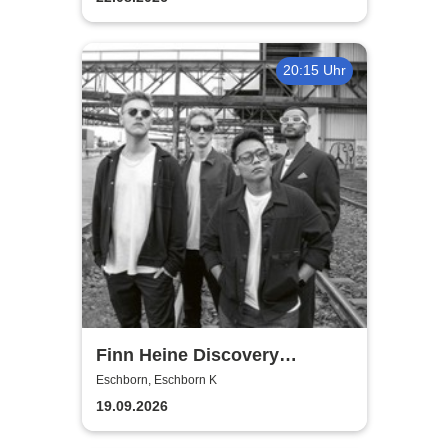
20:15 Uhr
Finn Heine Discovery
Collective
Eschborn, Eschborn K
19.09.2026