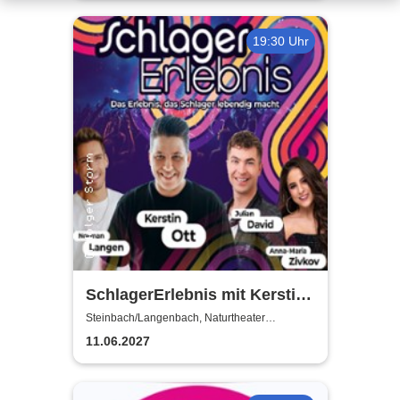
19:30 Uhr
SchlagerErlebnis mit Kerstin
Ott u.v.a. - Kerstin Ott,
Steinbach/Langenbach, Naturtheater
Steinbach - Langenbach
Norman Langen, Julian David
11.06.2027