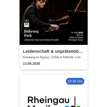
Leidenschaft & unprätentiöse
Virtuosität - Jinhyung Park
Kronberg im Taunus, CASALS FORUM, Carl-
Bechtein Saal
13.08.2026
19:30 Uhr