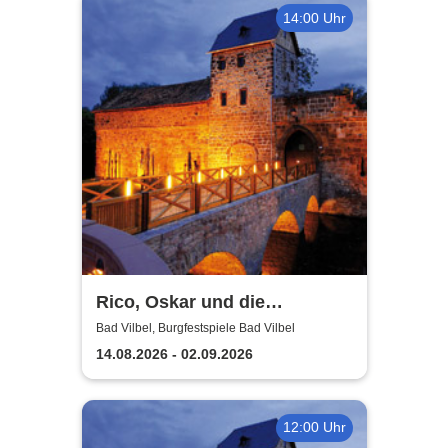
14:00 Uhr
Rico, Oskar und die
Tieferschatten -
Bad Vilbel, Burgfestspiele Bad Vilbel
Burgfestspiele Bad Vilbel
14.08.2026 - 02.09.2026
12:00 Uhr