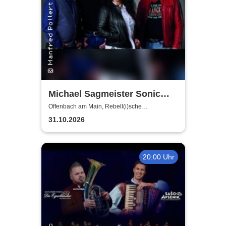
Michael Sagmeister Sonic
Dialogue - Quartett mit
Offenbach am Main, Rebell(i)sche
Studiobühne & Galerie
Antonella D’Orio
31.10.2026
20:00 Uhr