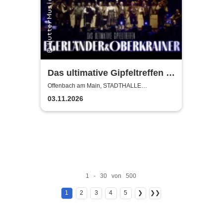
Das ultimative Gipfeltreffen /
Egerländer & Oberkrainer,
Offenbach am Main, STADTHALLE
OFFENBACH
Alexander Wurz & Saso
03.11.2026
Avsenik + Orchester
1 - 30 von 500
1
2
3
4
5
❯
❯❯