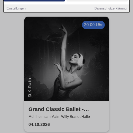
Einstellungen
Datenschutzerklärung
20:00 Uhr
Grand Classic Ballet -
Schwanensee - Jenseits der
Mühlheim am Main, Willy Brandt Halle
Bühne mit live Streichquartett
04.10.2026