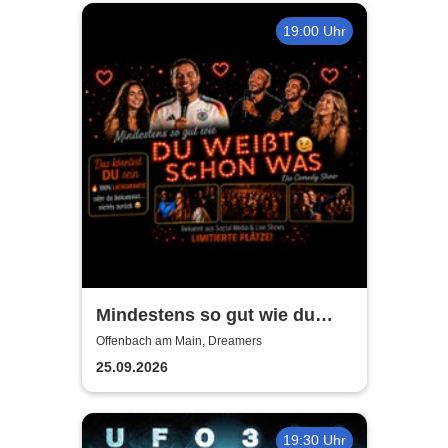
19:00 Uhr
Mindestens so gut wie du
weißt schon was -
Offenbach am Main, Dreamers
Standupcomedy by Leo
25.09.2026
Sommer
19:30 Uhr