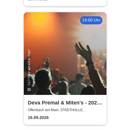
19:00 Uhr
Deva Premal & Miten's - 2026
European Tour
Offenbach am Main, STADTHALLE
OFFENBACH
16.09.2026