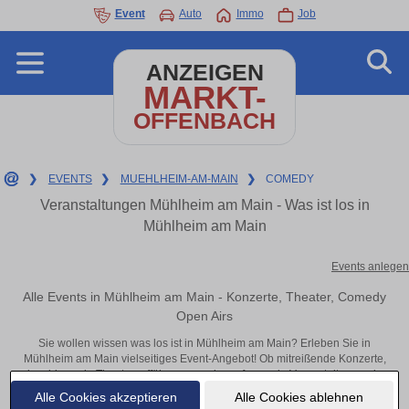
Event
Auto
Immo
Job
ANZEIGEN
MARKT-
OFFENBACH
❯
EVENTS
❯
MUEHLHEIM-AM-MAIN
❯
COMEDY
Veranstaltungen Mühlheim am Main - Was ist los in
Mühlheim am Main
Events anlegen
Alle Events in Mühlheim am Main - Konzerte, Theater, Comedy
Open Airs
Sie wollen wissen was los ist in Mühlheim am Main? Erleben Sie in
Mühlheim am Main vielseitiges Event-Angebot! Ob mitreißende Konzerte,
inspirierende Theateraufführungen oder aufregende Veranstaltungen in
Mühlheim am Main – hier finden alles im Überblick und Tickets.
Alle Cookies akzeptieren
Alle Cookies ablehnen