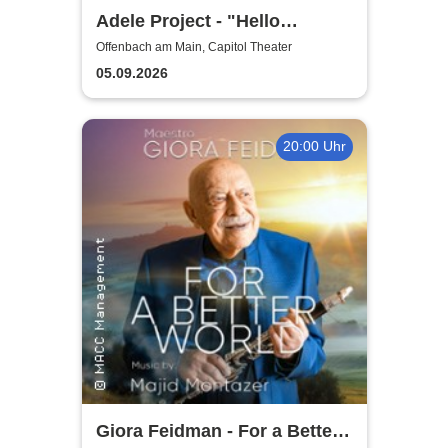
Adele Project - "Hello
München"
Offenbach am Main, Capitol Theater
05.09.2026
20:00 Uhr
Giora Feidman - For a Better