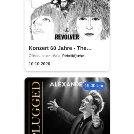
Konzert 60 Jahre - The
Beatles | Revolver 2 | Mitsing-
Offenbach am Main, Rebell(i)sche
Studiobühne & Galerie
Konzert mit allen Songs des
10.10.2026
Albums
19:00 Uhr