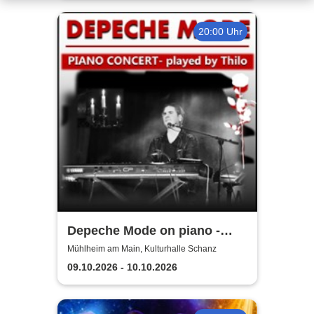
20:00 Uhr
Depeche Mode on piano -
played by Thilo
Mühlheim am Main, Kulturhalle Schanz
09.10.2026 - 10.10.2026