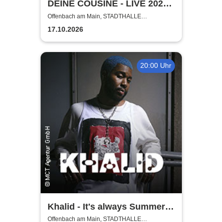
DEINE COUSINE - LIVE 2026 -
Ich weiß wie dieser Abend
Offenbach am Main, STADTHALLE
OFFENBACH
endet
17.10.2026
20:00 Uhr
Khalid - It's always Summer
somewhere Tour
Offenbach am Main, STADTHALLE