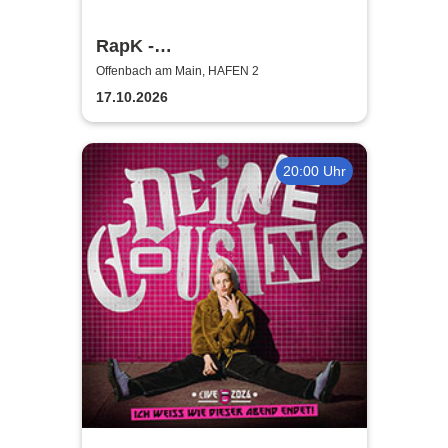
RapK -
nichts_ist_für_immer_tour
Offenbach am Main, HAFEN 2
17.10.2026
20:00 Uhr