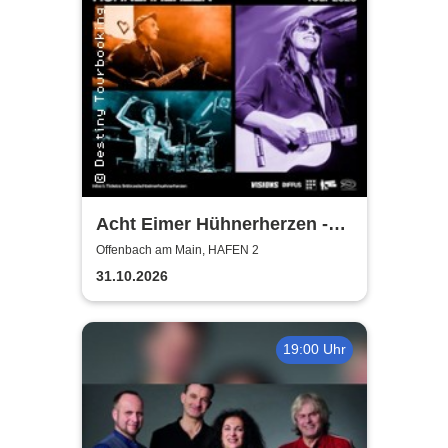
Acht Eimer Hühnerherzen -
jetzt, nicht später - Tour 2026
Offenbach am Main, HAFEN 2
31.10.2026
19:00 Uhr