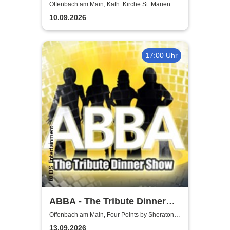
World
Offenbach am Main, Kath. Kirche St. Marien
10.09.2026
17:00 Uhr
ABBA - The Tribute Dinner
Show
Offenbach am Main, Four Points by Sheraton
Offenbach Plaza
13.09.2026