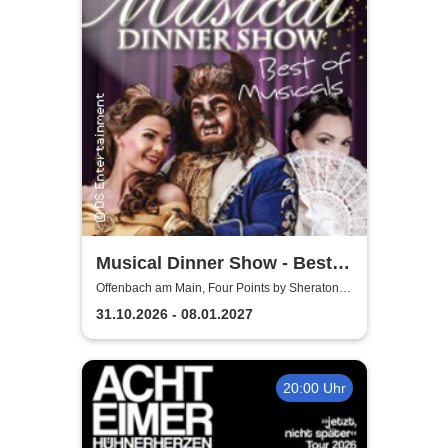
Musical Dinner Show - Best
of Musicals
Offenbach am Main, Four Points by Sheraton
Offenbach Plaza
31.10.2026 - 08.01.2027
20:00 Uhr