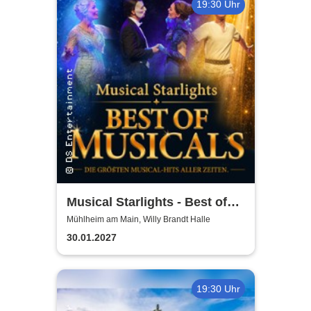
19:30 Uhr
Musical Starlights - Best of
Musicals
Mühlheim am Main, Willy Brandt Halle
30.01.2027
19:30 Uhr