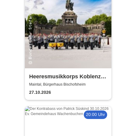
Heeresmusikkorps Koblenz -
Benefizkonzert
Maintal, Bürgerhaus Bischofsheim
27.10.2026
20:00 Uhr