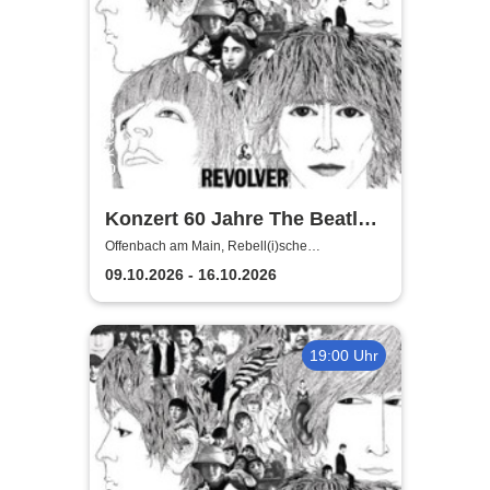
Konzert 60 Jahre The Beatles
Revolver | Mitsing-Konzert
Offenbach am Main, Rebell(i)sche
Studiobühne & Galerie
mit allen Songs des Albums
09.10.2026 - 16.10.2026
19:00 Uhr