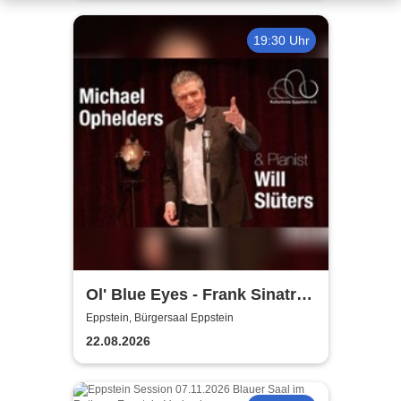
19:30 Uhr
Ol' Blue Eyes - Frank Sinatra
Show mit Michael Ophelders
Eppstein, Bürgersaal Eppstein
und Will Slüter am Piano
22.08.2026