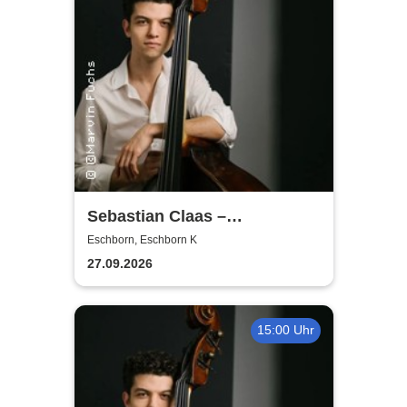
Sebastian Claas –
Conversation in Music | OJC-
Eschborn, Eschborn K
Masterclass (Bass)
27.09.2026
15:00 Uhr