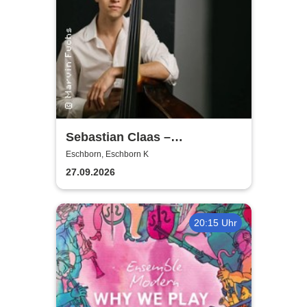
Sebastian Claas –
Conversation in Music
Eschborn, Eschborn K
27.09.2026
20:15 Uhr