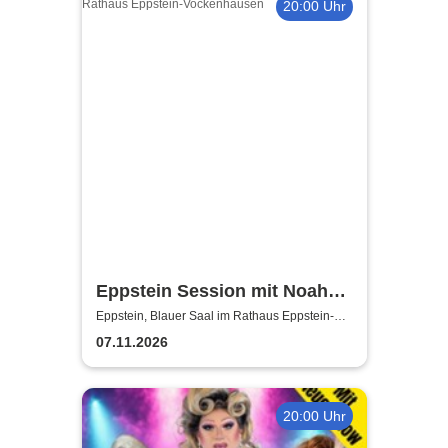
20:00 Uhr
Eppstein Session mit Noah
Derksen aus Kanada
Eppstein, Blauer Saal im Rathaus Eppstein-
Vockenhausen
07.11.2026
20:00 Uhr