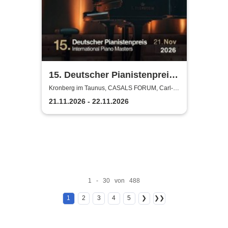
15. Deutscher Pianistenpreis |
International Piano Masters
Kronberg im Taunus, CASALS FORUM, Carl-
Bechtein Saal
21.11.2026 - 22.11.2026
1 - 30 von 488
1
2
3
4
5
❯
❯❯