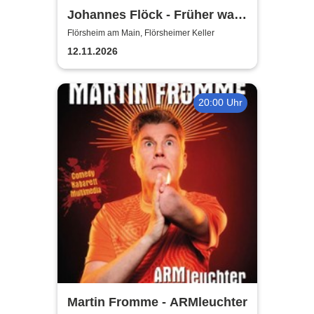
Johannes Flöck - Früher war
ich jünger
Flörsheim am Main, Flörsheimer Keller
12.11.2026
20:00 Uhr
Martin Fromme - ARMleuchter