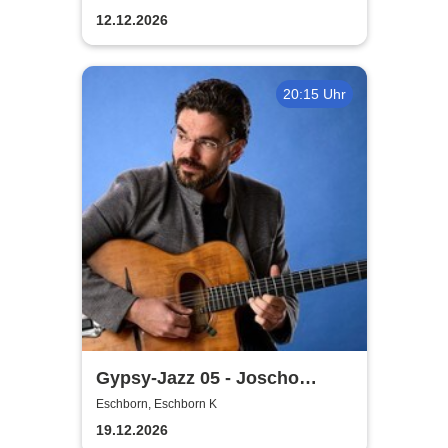
12.12.2026
20:15 Uhr
Gypsy-Jazz 05 - Joscho
Stephan trifft Tony Lakatos
Eschborn, Eschborn K
19.12.2026