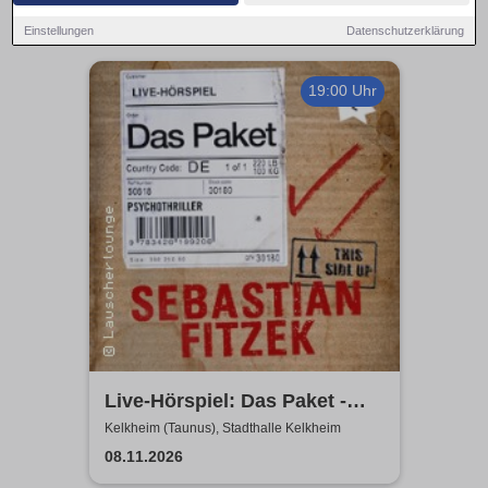
Einstellungen
Datenschutzerklärung
19:00 Uhr
Live-Hörspiel: Das Paket -
nach Sebastian Fitzek
Kelkheim (Taunus), Stadthalle Kelkheim
08.11.2026