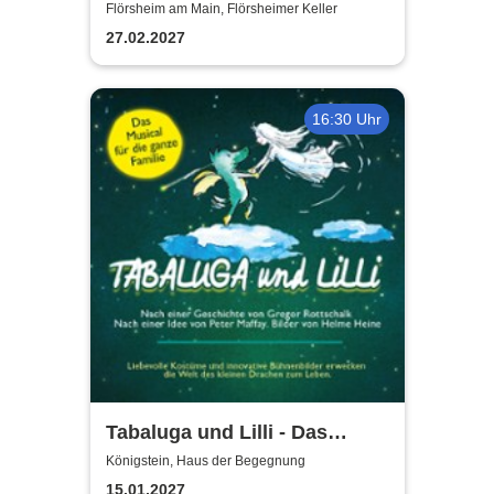
Flörsheim am Main, Flörsheimer Keller
27.02.2027
16:30 Uhr
Tabaluga und Lilli - Das
drachenstarke Musical für die
Königstein, Haus der Begegnung
ganze Familie
15.01.2027