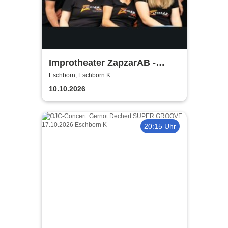
Improtheater ZapzarAB -
Bring dein Ding! | Die
Eschborn, Eschborn K
Improshow mit
10.10.2026
Gegenständlichem
20:15 Uhr