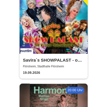
Savira´s SHOWPALAST - on
Tour / Die bunte Travestie -
Flörsheim, Stadthalle Flörsheim
Varieté - Revue
19.09.2026
20:00 Uhr