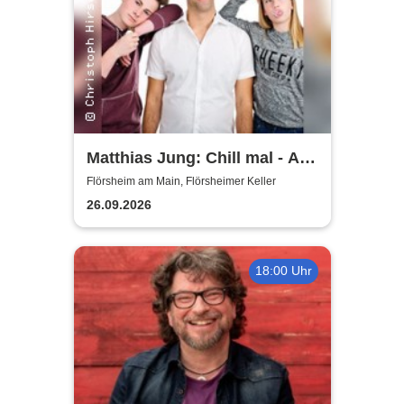
Matthias Jung: Chill mal - Am
Ende der Geduld ist noch viel
Flörsheim am Main, Flörsheimer Keller
Pubertät übrig!
26.09.2026
18:00 Uhr