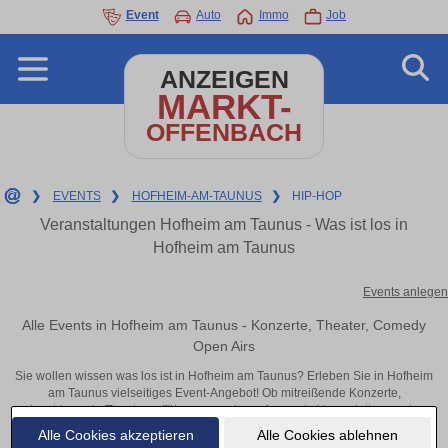
Event
Auto
Immo
Job
ANZEIGEN
MARKT-
OFFENBACH
❯
EVENTS
❯
HOFHEIM-AM-TAUNUS
❯
HIP-HOP
Veranstaltungen Hofheim am Taunus - Was ist los in
Hofheim am Taunus
Events anlegen
Alle Events in Hofheim am Taunus - Konzerte, Theater, Comedy
Open Airs
Sie wollen wissen was los ist in Hofheim am Taunus? Erleben Sie in Hofheim
am Taunus vielseitiges Event-Angebot! Ob mitreißende Konzerte,
inspirierende Theateraufführungen oder aufregende Veranstaltungen in
Hofheim am Taunus – hier finden alles im Überblick und Tickets.
Alle Cookies akzeptieren
Alle Cookies ablehnen