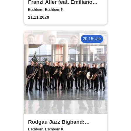
Franzi Aller feat. Emiliano
Sampaio
Eschborn, Eschborn K
21.11.2026
20:15 Uhr
Rodgau Jazz Bigband:
Christmas in Swing
Eschborn, Eschborn K