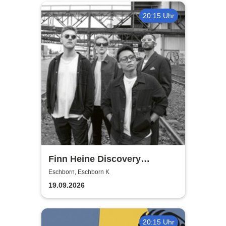
20:15 Uhr
Finn Heine Discovery
Collective
Eschborn, Eschborn K
19.09.2026
20:15 Uhr