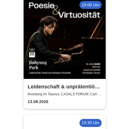
19:00 Uhr
Leidenschaft & unprätentiöse
Virtuosität - Jinhyung Park
Kronberg im Taunus, CASALS FORUM, Carl-
Bechtein Saal
13.08.2026
19:30 Uhr