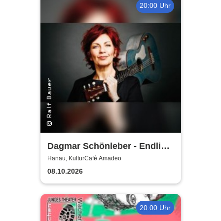
20:00 Uhr
Dagmar Schönleber - Endlich
50!
Hanau, KulturCafé Amadeo
08.10.2026
20:00 Uhr