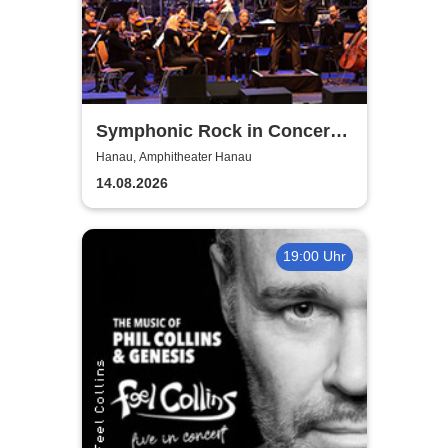
Symphonic Rock in Concert
feat. Neue Philharmonie
Hanau, Amphitheater Hanau
Frankfurt
14.08.2026
19:00 Uhr