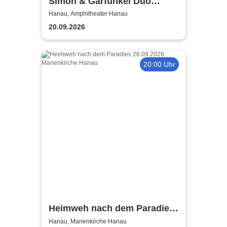
Simon & Garfunkel Duo
Graceland trifft Philharmonie
Hanau, Amphitheater Hanau
Leipzig
20.09.2026
20:00 Uhr
Heimweh nach dem Paradies
- Hommage an Ernesto
Hanau, Marienkirche Hanau