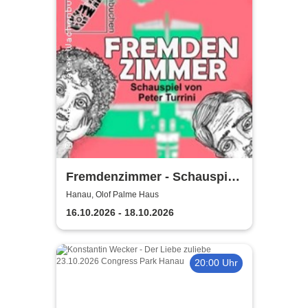
Fremdenzimmer - Schauspiel
von Peter Turrini
Hanau, Olof Palme Haus
16.10.2026 - 18.10.2026
20:00 Uhr