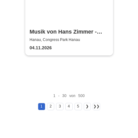
Musik von Hans Zimmer -
gespielt von Lords of the
Hanau, Congress Park Hanau
Sound
04.11.2026
1 - 30 von 500
1
2
3
4
5
❯
❯❯