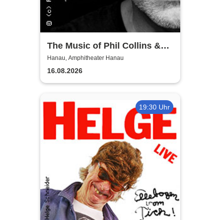
The Music of Phil Collins &
Genesis - Feel Collins in
Hanau, Amphitheater Hanau
Concert
16.08.2026
19:30 Uhr