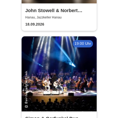
John Stowell & Norbert
Dömling
Hanau, Jazzkeller Hanau
18.09.2026
19:00 Uhr