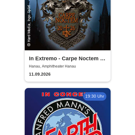
In Extremo - Carpe Noctem -
Burgentour 2026
Hanau, Amphitheater Hanau
11.09.2026
19:30 Uhr