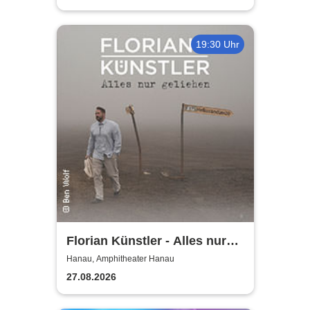
19:30 Uhr
Florian Künstler - Alles nur
geliehen - Tour 2026/2027
Hanau, Amphitheater Hanau
27.08.2026