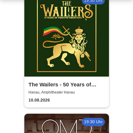
19:30 Uhr
The Wailers - 50 Years of
Positive Vibrations
Hanau, Amphitheater Hanau
10.08.2026
19:30 Uhr