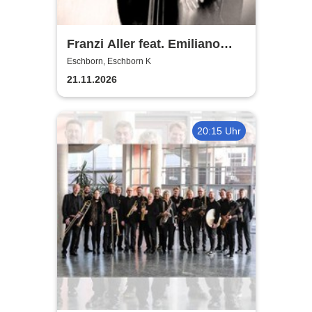
Franzi Aller feat. Emiliano
Sampaio
Eschborn, Eschborn K
21.11.2026
20:15 Uhr