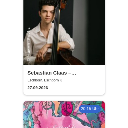
Sebastian Claas –
Conversation in Music
Eschborn, Eschborn K
27.09.2026
20:15 Uhr