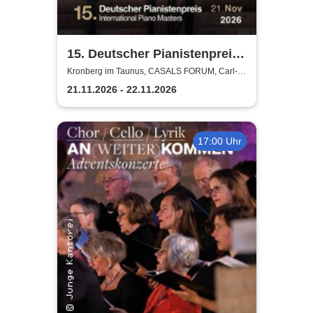
15. Deutscher Pianistenpreis |
International Piano Masters
Kronberg im Taunus, CASALS FORUM, Carl-
Bechtein Saal
21.11.2026 - 22.11.2026
17:00 Uhr