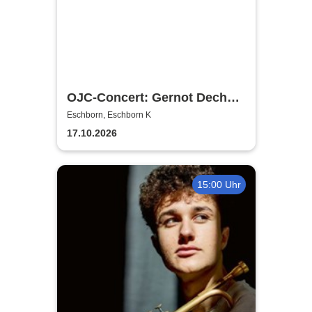
OJC-Concert: Gernot Dechert
SUPER GROOVE
Eschborn, Eschborn K
17.10.2026
15:00 Uhr