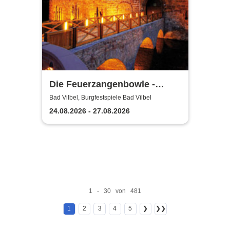
Die Feuerzangenbowle -
Burgfestspiele Bad Vilbel
Bad Vilbel, Burgfestspiele Bad Vilbel
24.08.2026 - 27.08.2026
1 - 30 von 481
1
2
3
4
5
❯
❯❯