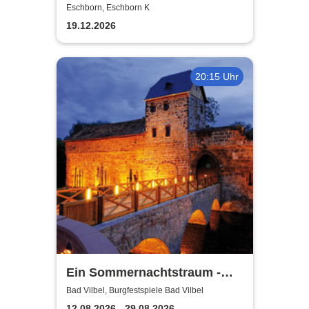
Stephan trifft Tony Lakatos
Eschborn, Eschborn K
19.12.2026
20:15 Uhr
Ein Sommernachtstraum -
Burgfestspiele Bad Vilbel
Bad Vilbel, Burgfestspiele Bad Vilbel
12.08.2026 - 29.08.2026