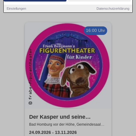
Einstellungen
Datenschutzerklärung
16:00 Uhr
Der Kasper und seine
Freunde kommen zu euch!
Bad Homburg vor der Höhe, Gemeindesaal
Christuskirche
frabe-figurentheater
24.09.2026 - 13.11.2026