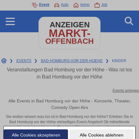
Event
Auto
Immo
Job
ANZEIGEN
MARKT-
OFFENBACH
❯
EVENTS
❯
BAD-HOMBURG-VOR-DER-HOEHE
❯
KINDER
Veranstaltungen Bad Homburg vor der Höhe - Was ist los
in Bad Homburg vor der Höhe
Events anlegen
Alle Events in Bad Homburg vor der Höhe - Konzerte, Theater,
Comedy Open Airs
Sie wollen wissen was los ist in Bad Homburg vor der Höhe? Erleben Sie in
Bad Homburg vor der Höhe vielseitiges Event-Angebot! Ob mitreißende
Konzerte, inspirierende Theateraufführungen oder aufregende
Veranstaltungen in Bad Homburg vor der Höhe – hier finden alles im
Alle Cookies akzeptieren
Alle Cookies ablehnen
Überblick und Tickets.