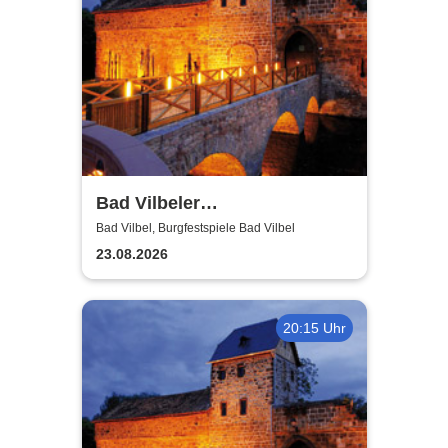
Bad Vilbeler
Kammerorchester -
Bad Vilbel, Burgfestspiele Bad Vilbel
Burgfestspiele Bad Vilbel
23.08.2026
20:15 Uhr