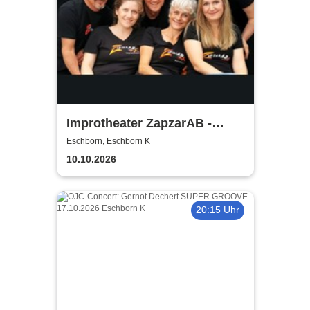
Improtheater ZapzarAB -
Bring dein Ding! | Die
Eschborn, Eschborn K
Improshow mit
10.10.2026
Gegenständlichem
20:15 Uhr