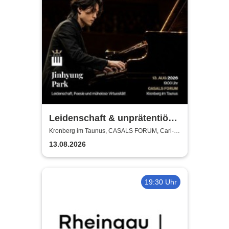
Leidenschaft & unprätentiöse
Virtuosität - Jinhyung Park
Kronberg im Taunus, CASALS FORUM, Carl-
Bechtein Saal
13.08.2026
19:30 Uhr