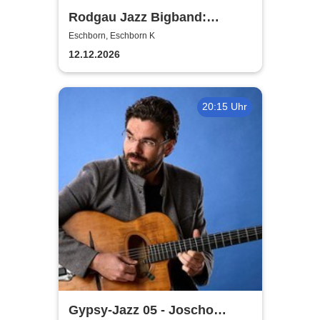
Rodgau Jazz Bigband:
Christmas in Swing
Eschborn, Eschborn K
12.12.2026
20:15 Uhr
Gypsy-Jazz 05 - Joscho