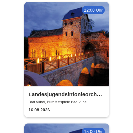
12:00 Uhr
Landesjugendsinfonieorchester
Hessen - Burgfestspiele Bad
Bad Vilbel, Burgfestspiele Bad Vilbel
Vilbel
16.08.2026
15:00 Uhr