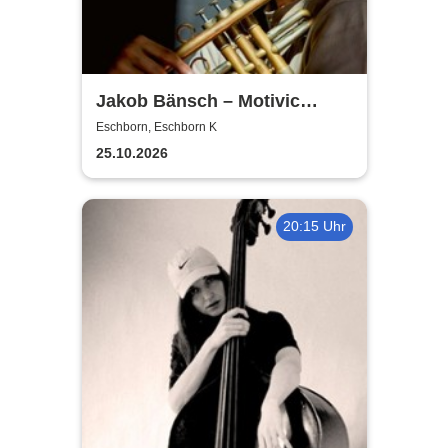
Jakob Bänsch – Motivic
Development
Eschborn, Eschborn K
25.10.2026
20:15 Uhr