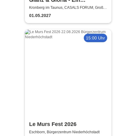
außergewöhnliches Konzert
Kronberg im Taunus, CASALS FORUM, Großer
Saal
01.05.2027
15:00 Uhr
Le Murs Fest 2026
Eschborn, Bürgerzentrum Niederhöchstadt