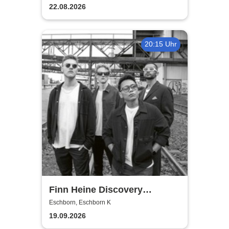
22.08.2026
20:15 Uhr
Finn Heine Discovery
Collective
Eschborn, Eschborn K
19.09.2026