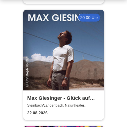
20:00 Uhr
Max Giesinger - Glück auf
den Straßen 2026
Steinbach/Langenbach, Naturtheater
Steinbach - Langenbach
22.08.2026