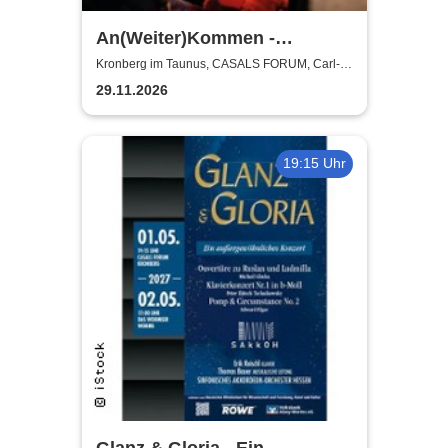
An(Weiter)Kommen -
Adventskonzert | Chor / Cello
Kronberg im Taunus, CASALS FORUM, Carl-
Bechtein Saal
/ Lyrik
29.11.2026
19:15 Uhr
Glanz & Gloria - Ein