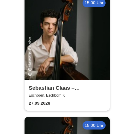
15:00 Uhr
Sebastian Claas –
Conversation in Music | OJC-
Eschborn, Eschborn K
Masterclass (Bass)
27.09.2026
15:00 Uhr