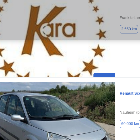
Frankfurt a
2.550 km
Renault Sc
Nauheim (b
60.000 km