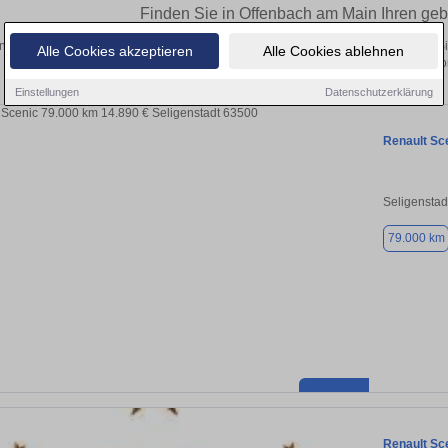
Finden Sie in Offenbach am Main Ihren ge
 Sie in Offenbach am Main einen Renault Scenic Gebrauchtwagen? Entdecken Si
Alle Cookies akzeptieren
Alle Cookies ablehnen
und Preisklassen von privat und v
Einstellungen
Datenschutzerklärung
Renault Sc
Seligenstad
79.000 km
Renault Sc