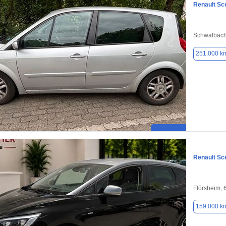
Renault Sc
Schwalbach
251.000 k
Renault Sc
Flörsheim,
159.000 k