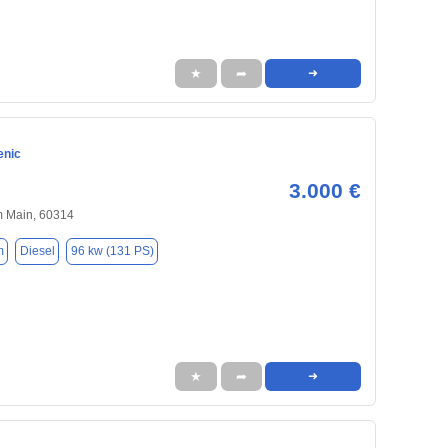
★
➦
➜
enic
3.000 €
m Main, 60314
m
Diesel
96 kw (131 PS)
★
➦
➜