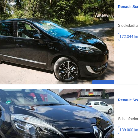
Renault Sc
Stockstadt 
172.344 k
Renault Sc
Schaafheim
139.000 k