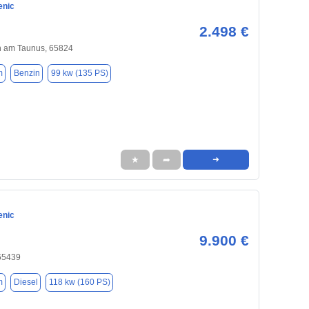
enic
2.498 €
 am Taunus, 65824
m
Benzin
99 kw (135 PS)
★
➦
➜
enic
9.900 €
 65439
m
Diesel
118 kw (160 PS)