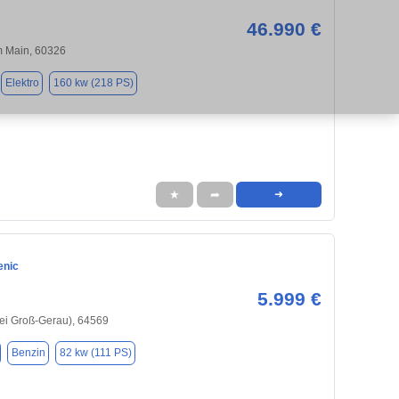
46.990 €
m Main, 60326
Elektro
160 kw (218 PS)
★
➦
➜
enic
5.999 €
ei Groß-Gerau), 64569
Benzin
82 kw (111 PS)