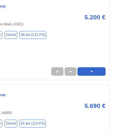
enic
5.200 €
am Main, 63811
m
Diesel
96 kw (131 PS)
★
➦
➜
enic
5.690 €
, 64850
m
Diesel
81 kw (110 PS)