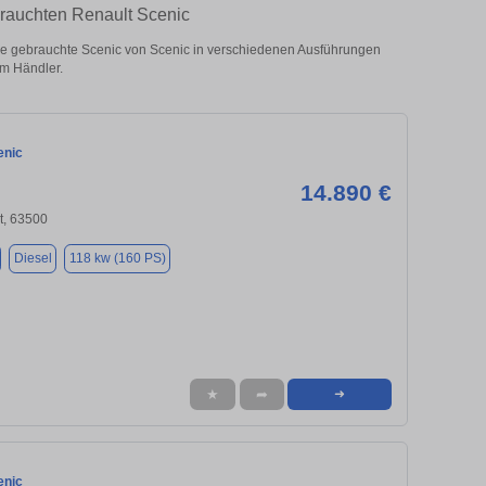
brauchten Renault Scenic
e gebrauchte Scenic von Scenic in verschiedenen Ausführungen
om Händler.
enic
14.890 €
t, 63500
Diesel
118 kw (160 PS)
★
➦
➜
enic