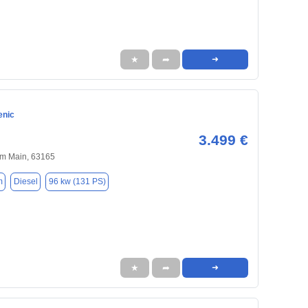
★
➦
➜
enic
3.499 €
m Main, 63165
m
Diesel
96 kw (131 PS)
★
➦
➜