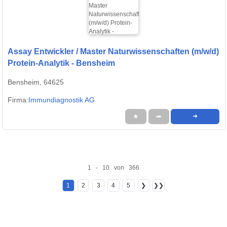
Assay Entwickler / Master Naturwissenschaften (m/w/d)
Protein-Analytik - Bensheim
Bensheim, 64625
Firma:
Immundiagnostik AG
★
➦
➜
1 - 10 von 366
1
2
3
4
5
❯
❯❯