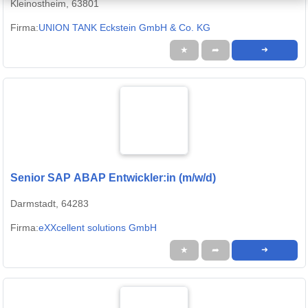
Kleinostheim, 63801
Firma:
UNION TANK Eckstein GmbH & Co. KG
★
➦
➜
Senior SAP ABAP Entwickler:in (m/w/d)
Darmstadt, 64283
Firma:
eXXcellent solutions GmbH
★
➦
➜