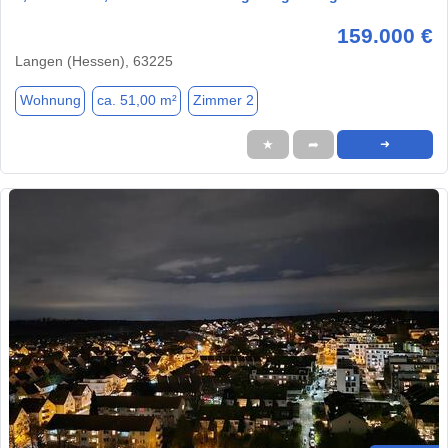
159.000 €
Langen (Hessen), 63225
Wohnung
ca. 51,00 m²
Zimmer 2
★
➦
➜