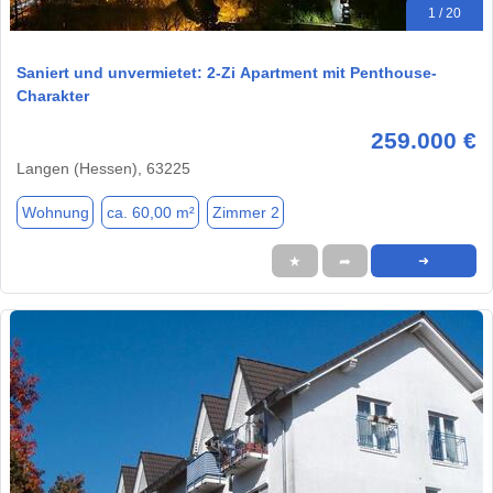
1 / 20
Saniert und unvermietet: 2-Zi Apartment mit Penthouse-
Charakter
259.000 €
Langen (Hessen), 63225
Wohnung
ca. 60,00 m²
Zimmer 2
★
➦
➜