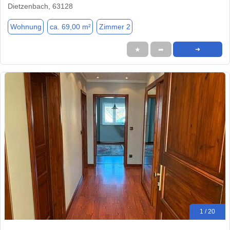
Dietzenbach, 63128
Wohnung
ca. 69,00 m²
Zimmer 2
★
➦
➜
1 / 20