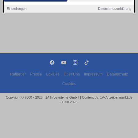
bald wieder vorbei!
Einstellungen
Datenschutzerklärung
Ratgeber
Presse
Lokales
Über Uns
Impressum
Datenschutz
Cookies
Copyright © 2000 - 2026 | 1A Infosysteme GmbH | Content by: 1A-Anzeigenmarkt.de
06.08.2026