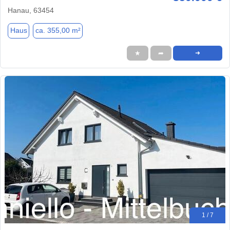
Hanau, 63454
Haus
ca. 355,00 m²
★
➦
➜
1 / 7