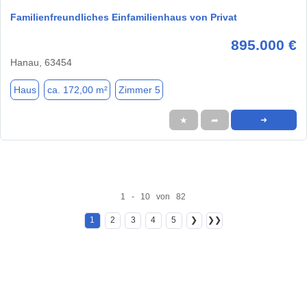
Familienfreundliches Einfamilienhaus von Privat
895.000 €
Hanau, 63454
Haus
ca. 172,00 m²
Zimmer 5
★
➦
➜
1 - 10 von 82
1
2
3
4
5
❯
❯❯