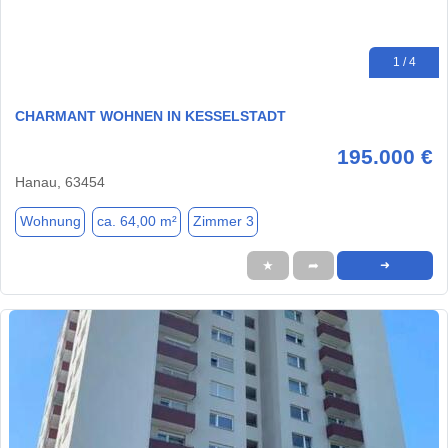
1 / 4
CHARMANT WOHNEN IN KESSELSTADT
195.000 €
Hanau, 63454
Wohnung
ca. 64,00 m²
Zimmer 3
★
➦
➜