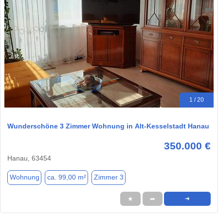
1 / 20
Wunderschöne 3 Zimmer Wohnung in Alt-Kesselstadt Hanau
350.000 €
Hanau, 63454
Wohnung
ca. 99,00 m²
Zimmer 3
★
➦
➜