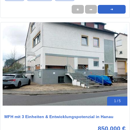
★
➦
➜
1 / 5
MFH mit 3 Einheiten & Entwicklungspotenzial in Hanau
850.000 €