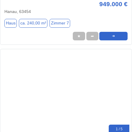
949.000 €
Hanau, 63454
Haus
ca. 240,00 m²
Zimmer 7
★
➦
➜
1 / 5