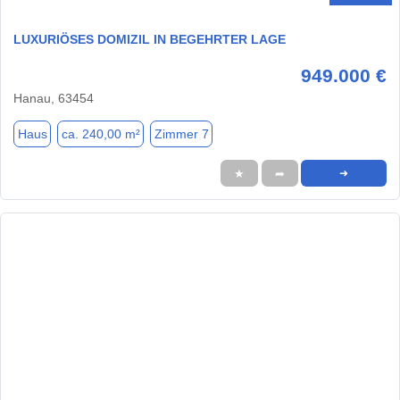
LUXURIÖSES DOMIZIL IN BEGEHRTER LAGE
949.000 €
Hanau, 63454
Haus
ca. 240,00 m²
Zimmer 7
★
➦
➜