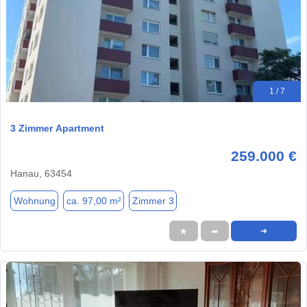
1 / 7
3 Zimmer Apartment
259.000 €
Hanau, 63454
Wohnung
ca. 97,00 m²
Zimmer 3
★
➦
➜