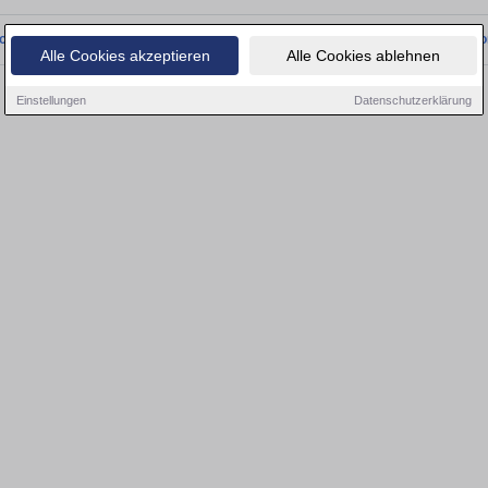
onnten wir derzeit keine passenden Objekte finden. Schauen Sie bald wieder vo
Alle Cookies akzeptieren
Alle Cookies ablehnen
Einstellungen
Datenschutzerklärung