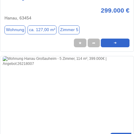
299.000 €
Hanau, 63454
Wohnung
ca. 127,00 m²
Zimmer 5
★
➦
➜