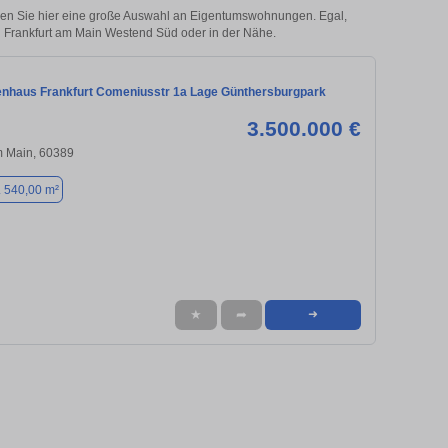
den Sie hier eine große Auswahl an Eigentumswohnungen. Egal,
in Frankfurt am Main Westend Süd oder in der Nähe.
enhaus Frankfurt Comeniusstr 1a Lage Günthersburgpark
3.500.000 €
m Main, 60389
. 540,00 m²
★
➦
➜