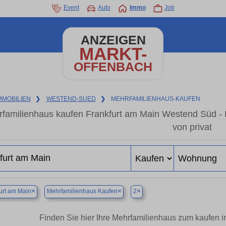
Event
Auto
Immo
Job
ANZEIGEN
MARKT-
OFFENBACH
MMOBILIEN
❯
WESTEND-SUED
❯
MEHRFAMILIENHAUS-KAUFEN
familienhaus kaufen Frankfurt am Main Westend Süd -
von privat
×
×
×
urt am Main
Mehrfamilienhaus Kaufen
2
Finden Sie hier Ihre Mehrfamilienhaus zum kaufen 