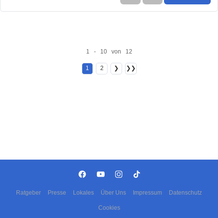
1 - 10 von 12
1
2
❯
❯❯
Ratgeber
Presse
Lokales
Über Uns
Impressum
Datenschutz
Cookies