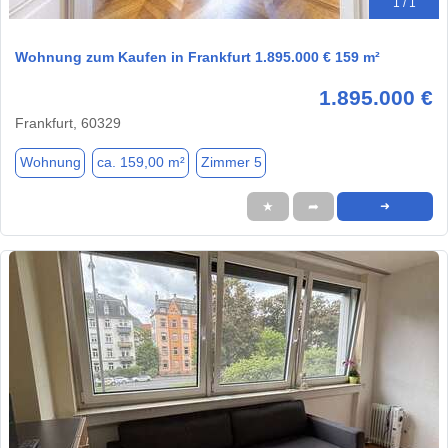
1 / 1
Wohnung zum Kaufen in Frankfurt 1.895.000 € 159 m²
1.895.000 €
Frankfurt, 60329
Wohnung
ca. 159,00 m²
Zimmer 5
★
➦
➜