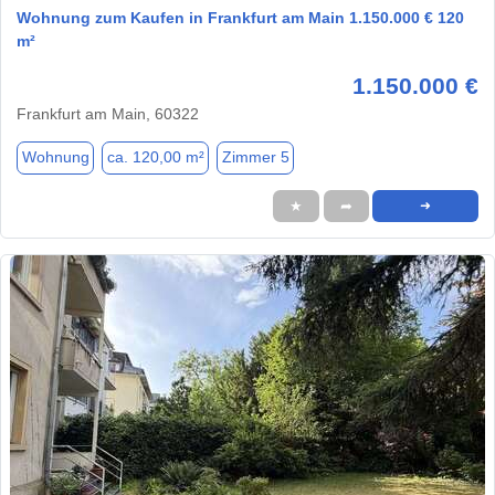
Wohnung zum Kaufen in Frankfurt am Main 1.150.000 € 120
m²
1.150.000 €
Frankfurt am Main, 60322
Wohnung
ca. 120,00 m²
Zimmer 5
★
➦
➜