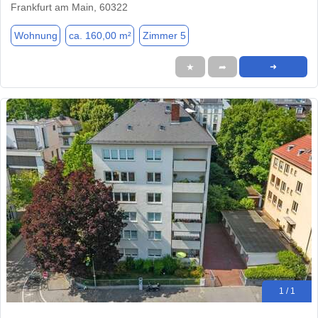
Frankfurt am Main, 60322
Wohnung
ca. 160,00 m²
Zimmer 5
★
➦
➜
1 / 1