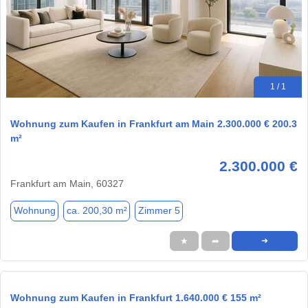
1 / 1
Wohnung zum Kaufen in Frankfurt am Main 2.300.000 € 200.3
m²
2.300.000 €
Frankfurt am Main, 60327
Wohnung
ca. 200,30 m²
Zimmer 5
★
➦
➜
Wohnung zum Kaufen in Frankfurt 1.640.000 € 155 m²