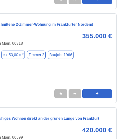
hnittene 2‑Zimmer‑Wohnung im Frankfurter Nordend
355.000 €
m Main, 60318
ca. 53,00 m²
Zimmer 2
Baujahr 1966
★
➦
➜
ruhiges Wohnen direkt an der grünen Lunge von Frankfurt
420.000 €
m Main, 60599