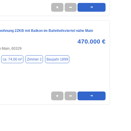
★
➦
➜
ohnung 2ZKB mit Balkon im Bahnhofsviertel nähe Main
470.000 €
m Main, 60329
ca. 74,00 m²
Zimmer 2
Baujahr 1899
★
➦
➜