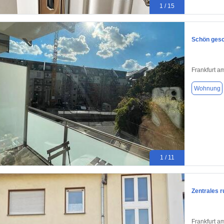
1 / 15
Schön gesc
Frankfurt a
Wohnung
1 / 11
Zentrales 
Frankfurt a