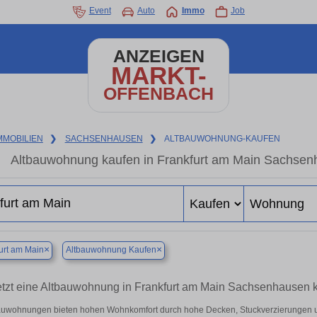
Event
Auto
Immo
Job
ANZEIGEN
MARKT-
OFFENBACH
MMOBILIEN
❯
SACHSENHAUSEN
❯
ALTBAUWOHNUNG-KAUFEN
Altbauwohnung kaufen in Frankfurt am Main Sachsenh
×
×
urt am Main
Altbauwohnung Kaufen
etzt eine Altbauwohnung in Frankfurt am Main Sachsenhausen
auwohnungen bieten hohen Wohnkomfort durch hohe Decken, Stuckverzierungen u