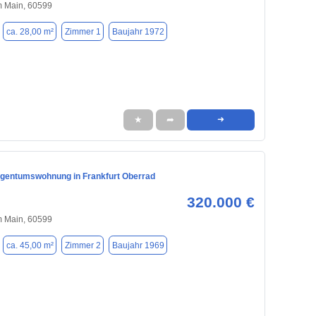
m Main, 60599
ca. 28,00 m²
Zimmer 1
Baujahr 1972
★
➦
➜
gentumswohnung in Frankfurt Oberrad
320.000 €
m Main, 60599
ca. 45,00 m²
Zimmer 2
Baujahr 1969