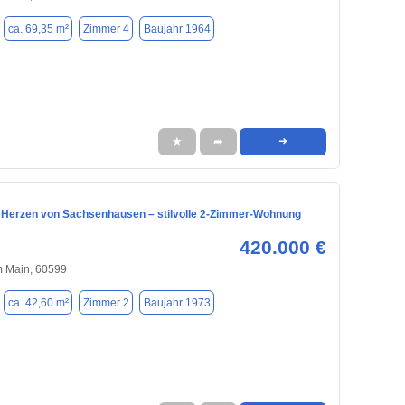
ca. 69,35 m²
Zimmer 4
Baujahr 1964
★
➦
➜
Herzen von Sachsenhausen – stilvolle 2-Zimmer-Wohnung
420.000 €
m Main, 60599
ca. 42,60 m²
Zimmer 2
Baujahr 1973