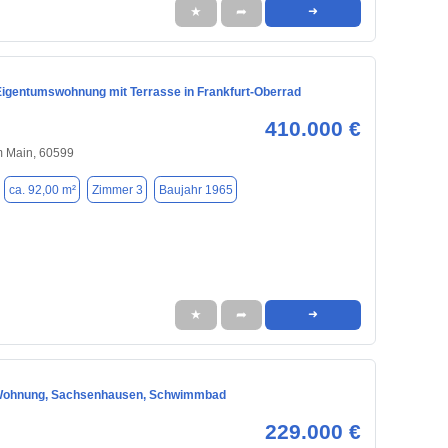
★
➦
➜
igentumswohnung mit Terrasse in Frankfurt-Oberrad
410.000 €
m Main, 60599
ca. 92,00 m²
Zimmer 3
Baujahr 1965
★
➦
➜
Wohnung, Sachsenhausen, Schwimmbad
229.000 €