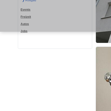
❯ Rodgau
Events
Freizeit
Autos
Jobs