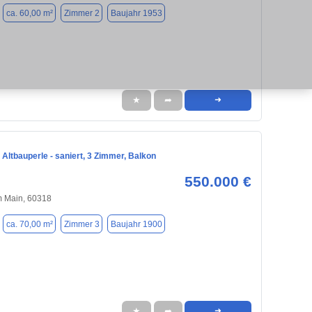
ca. 60,00 m²
Zimmer 2
Baujahr 1953
★
➦
➜
Altbauperle - saniert, 3 Zimmer, Balkon
550.000 €
m Main, 60318
ca. 70,00 m²
Zimmer 3
Baujahr 1900
★
➦
➜