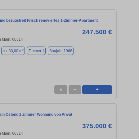
 und bezugsfrei! Frisch renoviertes 1‑Zimmer‑Apartment
247.500 €
m Main, 60314
ca. 33,00 m²
Zimmer 1
Baujahr 1968
★
➦
➜
ain Ostend 2 Zimmer Wohnung von Privat
375.000 €
m Main, 60314