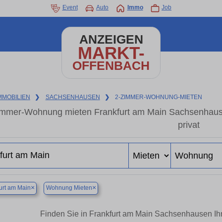
Event
Auto
Immo
Job
ANZEIGEN
MARKT-
OFFENBACH
MMOBILIEN
❯
SACHSENHAUSEN
❯
2-ZIMMER-WOHNUNG-MIETEN
immer-Wohnung mieten Frankfurt am Main Sachsenhau
privat
×
×
urt am Main
Wohnung Mieten
Finden Sie in Frankfurt am Main Sachsenhausen I