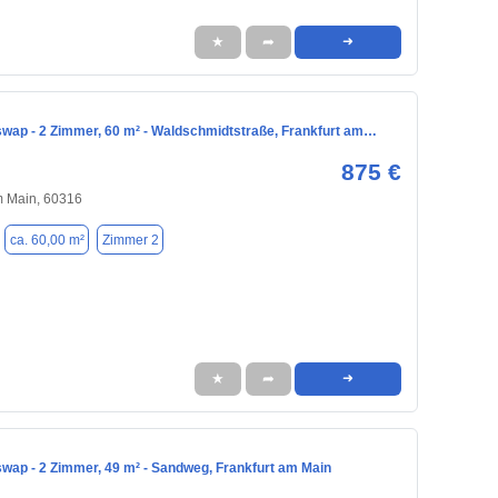
★
➦
➜
ap - 2 Zimmer, 60 m² - Waldschmidtstraße, Frankfurt am…
875 €
m Main, 60316
ca. 60,00 m²
Zimmer 2
★
➦
➜
ap - 2 Zimmer, 49 m² - Sandweg, Frankfurt am Main