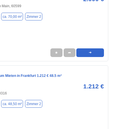
m Main, 60599
ca. 70,00 m²
Zimmer 2
★
➦
➜
m Mieten in Frankfurt 1.212 € 48.5 m²
1.212 €
60316
ca. 48,50 m²
Zimmer 2