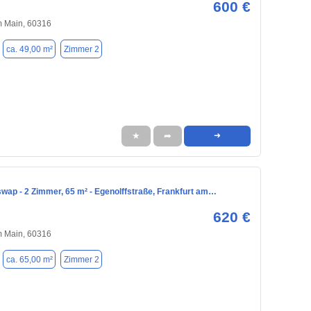
600 €
m Main, 60316
ca. 49,00 m²
Zimmer 2
★
➦
➜
ap - 2 Zimmer, 65 m² - Egenolffstraße, Frankfurt am…
620 €
m Main, 60316
ca. 65,00 m²
Zimmer 2