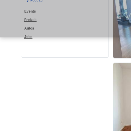
❯ Rodgau
Events
Freizeit
Autos
Jobs