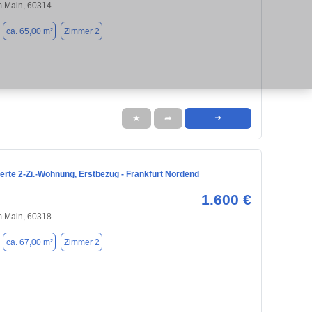
m Main, 60314
ca. 65,00 m²
Zimmer 2
★
➦
➜
nierte 2-Zi.-Wohnung, Erstbezug - Frankfurt Nordend
1.600 €
m Main, 60318
ca. 67,00 m²
Zimmer 2