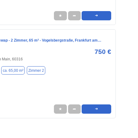
★
➦
➜
ap - 2 Zimmer, 65 m² - Vogelsbergstraße, Frankfurt am…
750 €
m Main, 60316
ca. 65,00 m²
Zimmer 2
★
➦
➜