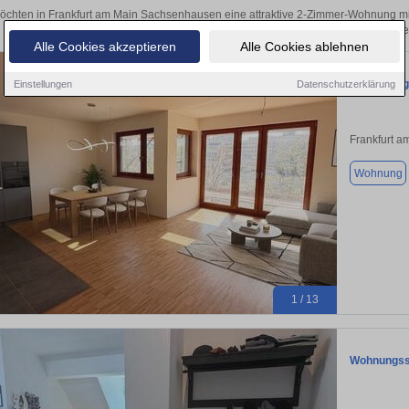
öchten in Frankfurt am Main Sachsenhausen eine attraktive 2-Zimmer-Wohnung m
Frankfurt am Main Sachsenhausen finden Sie Ihre Zweizimmerwohnung. Mit ei
Alle Cookies akzeptieren
Alle Cookies ablehnen
Hochwertig
Einstellungen
Datenschutzerklärung
Frankfurt a
Wohnung
1 / 13
Wohnungssw