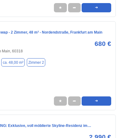
★
➦
➜
ap - 2 Zimmer, 48 m² - Nordendstraße, Frankfurt am Main
680 €
m Main, 60318
ca. 48,00 m²
Zimmer 2
★
➦
➜
ING: Exklusive, voll möblierte Skyline-Residenz im…
2.990 €