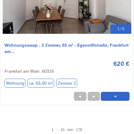
1 / 5
Wohnungsswap - 2 Zimmer, 65 m² - Egenolffstraße, Frankfurt
am…
620 €
Frankfurt am Main, 60316
Wohnung
ca. 65,00 m²
Zimmer 2
★
➦
➜
1 - 10 von 178