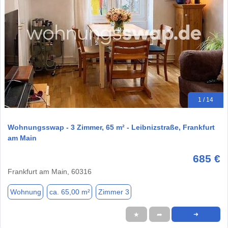
1 / 14
Wohnungsswap - 3 Zimmer, 65 m² - Leibnizstraße, Frankfurt
am Main
685 €
Frankfurt am Main, 60316
Wohnung
ca. 65,00 m²
Zimmer 3
★
➦
➜