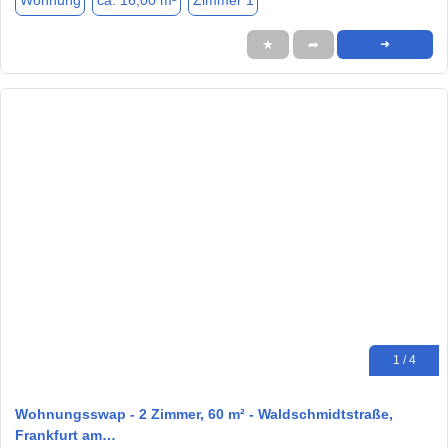
Wohnung
ca. 16,00 m²
Zimmer 1
★
➦
➜
1 / 4
Wohnungsswap - 2 Zimmer, 60 m² - Waldschmidtstraße,
Frankfurt am…