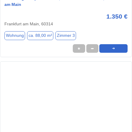
am Main
1.350 €
Frankfurt am Main, 60314
Wohnung
ca. 88,00 m²
Zimmer 3
★
➦
➜