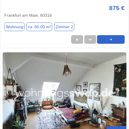
875 €
Frankfurt am Main, 60316
Wohnung
ca. 60,00 m²
Zimmer 2
★
➦
➜