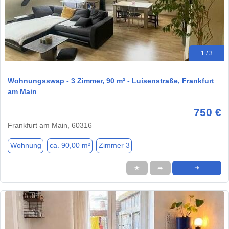
1 / 3
Wohnungsswap - 3 Zimmer, 90 m² - Luisenstraße, Frankfurt
am Main
750 €
Frankfurt am Main, 60316
Wohnung
ca. 90,00 m²
Zimmer 3
★
➦
➜