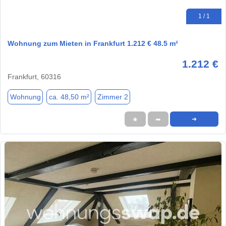
1 / 1
Wohnung zum Mieten in Frankfurt 1.212 € 48.5 m²
1.212 €
Frankfurt, 60316
Wohnung
ca. 48,50 m²
Zimmer 2
★
➦
➜