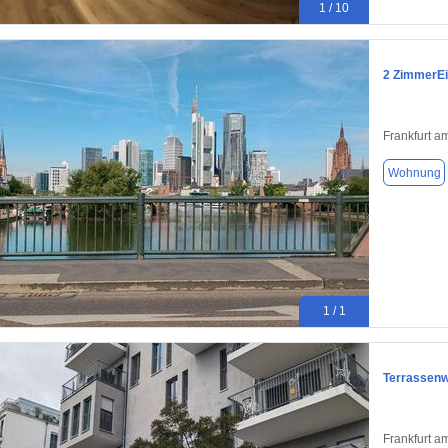
1 / 10
2 ZimmerEi
Frankfurt a
Wohnung
1 / 1
Terrassen
Frankfurt a