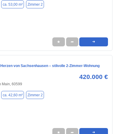
ca. 53,00 m²
Zimmer 2
★
➦
➜
Herzen von Sachsenhausen – stilvolle 2-Zimmer-Wohnung
420.000 €
m Main, 60599
ca. 42,60 m²
Zimmer 2
★
➦
➜