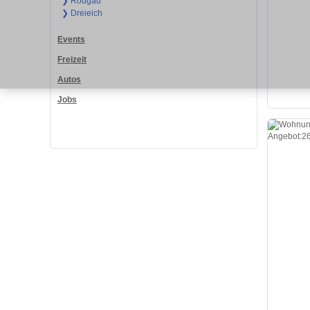
❯ Rodgau
❯ Dreieich
Events
Freizeit
Autos
Jobs