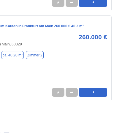
★
➦
➜
m Kaufen in Frankfurt am Main 260.000 € 40.2 m²
260.000 €
m Main, 60329
ca. 40,20 m²
Zimmer 2
★
➦
➜