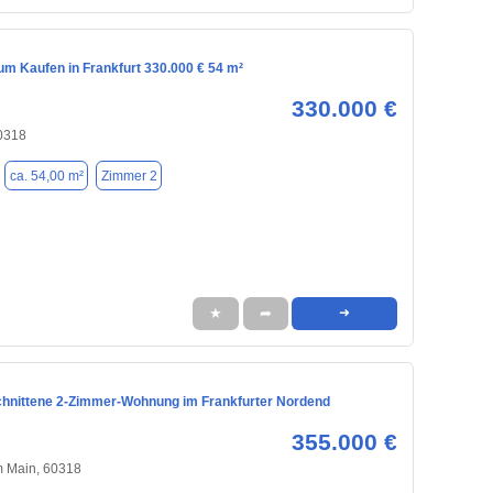
m Kaufen in Frankfurt 330.000 € 54 m²
330.000 €
60318
ca. 54,00 m²
Zimmer 2
★
➦
➜
hnittene 2‑Zimmer‑Wohnung im Frankfurter Nordend
355.000 €
m Main, 60318