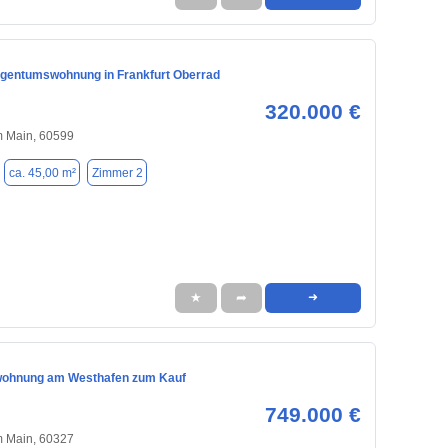
gentumswohnung in Frankfurt Oberrad
320.000 €
m Main, 60599
ca. 45,00 m²
Zimmer 2
★
➦
➜
wohnung am Westhafen zum Kauf
749.000 €
m Main, 60327