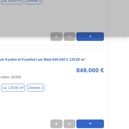
ca. 54,00 m²
Zimmer 2
★
➦
➜
m Kaufen in Frankfurt am Main 849.000 € 129.85 m²
849.000 €
m Main, 60385
ca. 129,85 m²
Zimmer 2
★
➦
➜