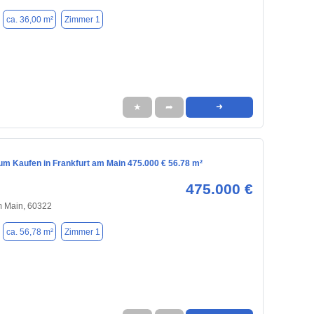
ca. 36,00 m²
Zimmer 1
★
➦
➜
m Kaufen in Frankfurt am Main 475.000 € 56.78 m²
475.000 €
m Main, 60322
ca. 56,78 m²
Zimmer 1