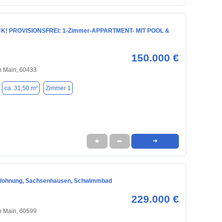
! PROVISIONSFREI: 1-Zimmer-APPARTMENT- MIT POOL &
150.000 €
m Main, 60433
ca. 31,50 m²
Zimmer 1
★
➦
➜
Wohnung, Sachsenhausen, Schwimmbad
229.000 €
m Main, 60599