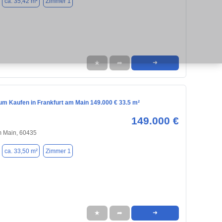
ca. 35,42 m²
Zimmer 1
★
➦
➜
m Kaufen in Frankfurt am Main 149.000 € 33.5 m²
149.000 €
m Main, 60435
ca. 33,50 m²
Zimmer 1
★
➦
➜