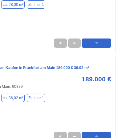
ca. 28,00 m²
Zimmer 1
★
➦
➜
m Kaufen in Frankfurt am Main 189.000 € 36.02 m²
189.000 €
m Main, 60389
ca. 36,02 m²
Zimmer 1
★
➦
➜