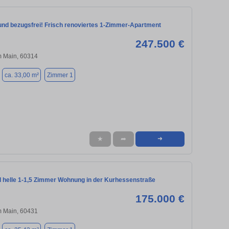
 und bezugsfrei! Frisch renoviertes 1‑Zimmer‑Apartment
247.500 €
m Main, 60314
ca. 33,00 m²
Zimmer 1
★
➦
➜
 helle 1-1,5 Zimmer Wohnung in der Kurhessenstraße
175.000 €
m Main, 60431