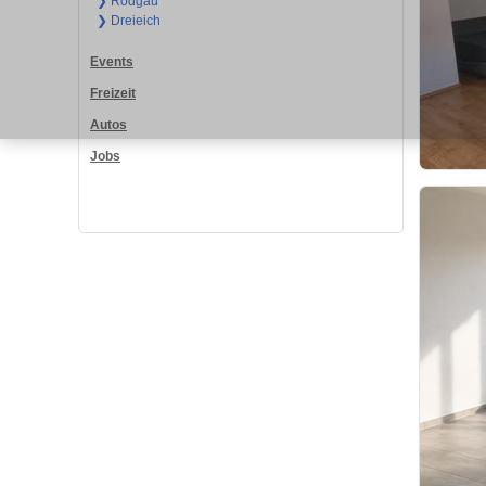
❯ Rodgau
❯ Dreieich
Events
Freizeit
Autos
Jobs