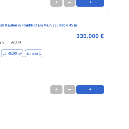
★
➦
➜
m Kaufen in Frankfurt am Main 335.000 € 45 m²
335.000 €
m Main, 60325
ca. 45,00 m²
Zimmer 1
★
➦
➜