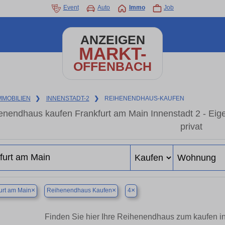
Event
Auto
Immo
Job
ANZEIGEN
MARKT-
OFFENBACH
MMOBILIEN
❯
INNENSTADT-2
❯
REIHENENDHAUS-KAUFEN
enendhaus kaufen Frankfurt am Main Innenstadt 2 - Ei
privat
×
×
×
urt am Main
Reihenendhaus Kaufen
4
Finden Sie hier Ihre Reihenendhaus zum kaufen in