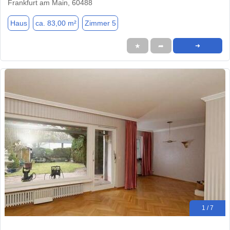
Frankfurt am Main, 60488
Haus
ca. 83,00 m²
Zimmer 5
★
➦
➜
1 / 7