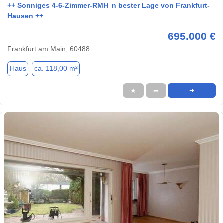
++ Sonniges 4-6-Zimmer-RMH in bester Lage von Frankfurt-
Hausen ++
695.000 €
Frankfurt am Main, 60488
Haus
ca. 118,00 m²
★
➦
➜