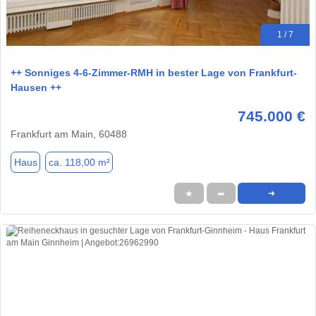
1 / 7
++ Sonniges 4-6-Zimmer-RMH in bester Lage von Frankfurt-
Hausen ++
745.000 €
Frankfurt am Main, 60488
Haus
ca. 118,00 m²
★
➦
➜