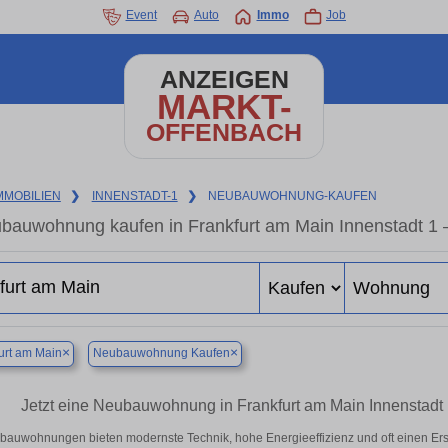
Event
Auto
Immo
Job
ANZEIGEN
MARKT-
OFFENBACH
MMOBILIEN
❯
INNENSTADT-1
❯
NEUBAUWOHNUNG-KAUFEN
bauwohnung kaufen in Frankfurt am Main Innenstadt 1 – 
×
×
urt am Main
Neubauwohnung Kaufen
Jetzt eine Neubauwohnung in Frankfurt am Main Innenstadt
auwohnungen bieten modernste Technik, hohe Energieeffizienz und oft einen Ers