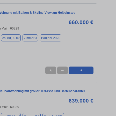
ohnung mit Balkon & Skyline-View am Holbeinsteg
660.000 €
m Main, 60329
ca. 80,00 m²
Zimmer 3
Baujahr 2020
★
➦
➜
NeubauWohnung mit großer Terrasse und Gartencharakter
639.000 €
m Main, 60389